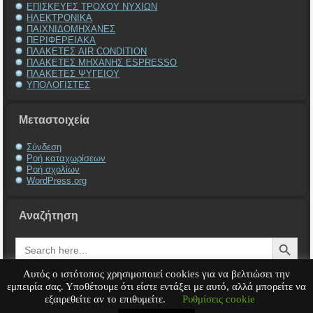
ΕΠΙΣΚΕΥΕΣ ΤΡΟΧΟΥ ΝΥΧΙΩΝ
ΗΛΕΚΤΡΟΝΙΚΑ
ΠΑΙΧΝΙΔΟΜΗΧΑΝΕΣ
ΠΕΡΙΦΕΡΕΙΑΚΑ
ΠΛΑΚΕΤΕΣ AIR CONDITION
ΠΛΑΚΕΤΕΣ ΜΗΧΑΝΗΣ ESPRESSO
ΠΛΑΚΕΤΕΣ ΨΥΓΕΙΟΥ
ΥΠΟΛΟΓΙΣΤΕΣ
Μεταστοιχεία
Σύνδεση
Ροή καταχωρίσεων
Ροή σχολίων
WordPress.org
Αναζήτηση
Search Button
Search
for:
Αυτός ο ιστότοπος χρησιμοποιεί cookies για να βελτιώσει την
εμπειρία σας. Υποθέτουμε ότι είστε εντάξει με αυτό, αλλά μπορείτε να
εξαιρεθείτε αν το επιθυμείτε.
Ρυθμίσεις cookie
Service Υπολογιστή
Service Laptop
Service Macbook
Service Περιφερειακά
Service
Παιχνιδομηχανές
Service Ηλεκτρονικά