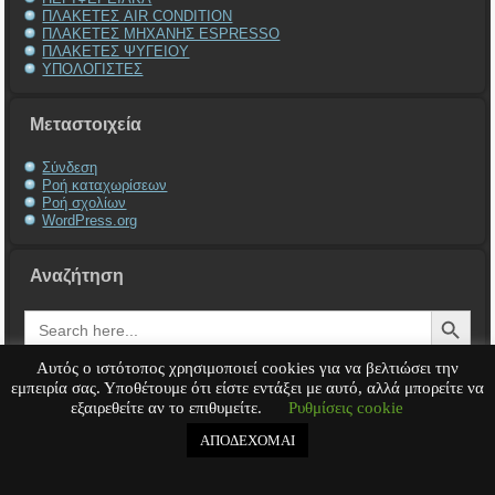
ΠΛΑΚΕΤΕΣ AIR CONDITION
ΠΛΑΚΕΤΕΣ ΜΗΧΑΝΗΣ ESPRESSO
ΠΛΑΚΕΤΕΣ ΨΥΓΕΙΟΥ
ΥΠΟΛΟΓΙΣΤΕΣ
Μεταστοιχεία
Σύνδεση
Ροή καταχωρίσεων
Ροή σχολίων
WordPress.org
Αναζήτηση
Search Button
Search
for:
Αυτός ο ιστότοπος χρησιμοποιεί cookies για να βελτιώσει την
εμπειρία σας. Υποθέτουμε ότι είστε εντάξει με αυτό, αλλά μπορείτε να
εξαιρεθείτε αν το επιθυμείτε.
Ρυθμίσεις cookie
Service Υπολογιστή
Service Laptop
Service Macbook
Service Περιφερειακά
Service
Παιχνιδομηχανές
Service Ηλεκτρονικά
ΑΠΟΔΕΧΟΜΑΙ
Copyright © 2008 - 2026
Tech-Team
All rights reserved.
.