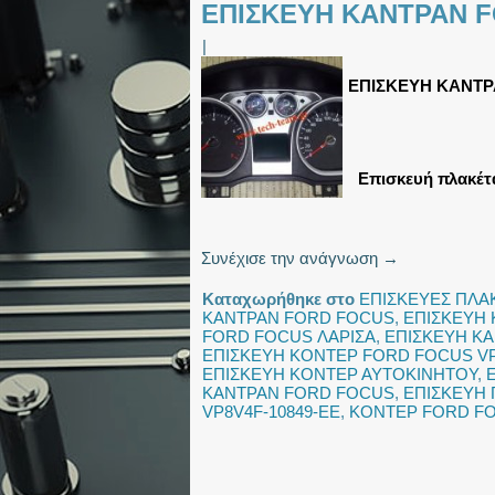
ΕΠΙΣΚΕΥΗ ΚΑΝΤΡΑΝ F
|
ΕΠΙΣΚΕΥΗ ΚΑΝΤΡ
Επισκευή πλακέτ
Συνέχισε την ανάγνωση
→
Καταχωρήθηκε στο
ΕΠΙΣΚΕΥΕΣ ΠΛΑ
ΚΑΝΤΡΑΝ FORD FOCUS
,
ΕΠΙΣΚΕΥΗ 
FORD FOCUS ΛΑΡΙΣΑ
,
ΕΠΙΣΚΕΥΗ Κ
ΕΠΙΣΚΕΥΗ ΚΟΝΤΕΡ FORD FOCUS VP
ΕΠΙΣΚΕΥΗ ΚΟΝΤΕΡ ΑΥΤΟΚΙΝΗΤΟΥ
,
ΚΑΝΤΡΑΝ FORD FOCUS
,
ΕΠΙΣΚΕΥΗ
VP8V4F-10849-EE
,
ΚΟΝΤΕΡ FORD FO