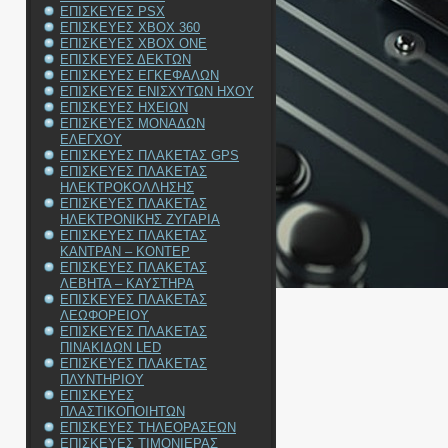
ΕΠΙΣΚΕΥΕΣ PSX
ΕΠΙΣΚΕΥΕΣ XBOX 360
ΕΠΙΣΚΕΥΕΣ XBOX ONE
ΕΠΙΣΚΕΥΕΣ ΔΕΚΤΩΝ
ΕΠΙΣΚΕΥΕΣ ΕΓΚΕΦΑΛΩΝ
ΕΠΙΣΚΕΥΕΣ ΕΝΙΣΧΥΤΩΝ ΗΧΟΥ
ΕΠΙΣΚΕΥΕΣ ΗΧΕΙΩΝ
ΕΠΙΣΚΕΥΕΣ ΜΟΝΑΔΩΝ
ΕΛΕΓΧΟΥ
ΕΠΙΣΚΕΥΕΣ ΠΛΑΚΕΤΑΣ GPS
ΕΠΙΣΚΕΥΕΣ ΠΛΑΚΕΤΑΣ
ΗΛΕΚΤΡΟΚΟΛΛΗΣΗΣ
ΕΠΙΣΚΕΥΕΣ ΠΛΑΚΕΤΑΣ
ΗΛΕΚΤΡΟΝΙΚΗΣ ΖΥΓΑΡΙΑ
ΕΠΙΣΚΕΥΕΣ ΠΛΑΚΕΤΑΣ
ΚΑΝΤΡΑΝ – ΚΟΝΤΕΡ
ΕΠΙΣΚΕΥΕΣ ΠΛΑΚΕΤΑΣ
ΛΕΒΗΤΑ – ΚΑΥΣΤΗΡΑ
ΕΠΙΣΚΕΥΕΣ ΠΛΑΚΕΤΑΣ
ΛΕΩΦΟΡΕΙΟΥ
ΕΠΙΣΚΕΥΕΣ ΠΛΑΚΕΤΑΣ
ΠΙΝΑΚΙΔΩΝ LED
ΕΠΙΣΚΕΥΕΣ ΠΛΑΚΕΤΑΣ
ΠΛΥΝΤΗΡΙΟΥ
ΕΠΙΣΚΕΥΕΣ
ΠΛΑΣΤΙΚΟΠΟΙΗΤΩΝ
ΕΠΙΣΚΕΥΕΣ ΤΗΛΕΟΡΑΣΕΩΝ
ΕΠΙΣΚΕΥΕΣ ΤΙΜΟΝΙΕΡΑΣ