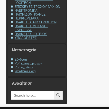
LOGITECH
ΕΠΙΣΚΕΥΕΣ ΤΡΟΧΟΥ ΝΥΧΙΩΝ
ΗΛΕΚΤΡΟΝΙΚΑ
ΠΑΙΧΝΙΔΟΜΗΧΑΝΕΣ
ΠΕΡΙΦΕΡΕΙΑΚΑ
ΠΛΑΚΕΤΕΣ AIR CONDITION
ΠΛΑΚΕΤΕΣ ΜΗΧΑΝΗΣ
ESPRESSO
ΠΛΑΚΕΤΕΣ ΨΥΓΕΙΟΥ
ΥΠΟΛΟΓΙΣΤΕΣ
Μεταστοιχεία
Σύνδεση
Ροή καταχωρίσεων
Ροή σχολίων
WordPress.org
Αναζήτηση
Search Button
Search
for: