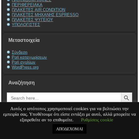
ΠΕΡΙΦΕΡΕΙΑΚΑ
ΠΛΑΚΕΤΕΣ AIR CONDITION
ΠΛΑΚΕΤΕΣ ΜΗΧΑΝΗΣ ESPRESSO
ΠΛΑΚΕΤΕΣ ΨΥΓΕΙΟΥ
ΥΠΟΛΟΓΙΣΤΕΣ
Μεταστοιχεία
Σύνδεση
Ροή καταχωρίσεων
Ροή σχολίων
WordPress.org
Αναζήτηση
Search Button
Search
for:
Αυτός ο ιστότοπος χρησιμοποιεί cookies για να βελτιώσει την
εμπειρία σας. Υποθέτουμε ότι είστε εντάξει με αυτό, αλλά μπορείτε να
εξαιρεθείτε αν το επιθυμείτε.
Ρυθμίσεις cookie
Service Υπολογιστή
Service Laptop
Service Macbook
Service Περιφερειακά
Service
Παιχνιδομηχανές
Service Ηλεκτρονικά
ΑΠΟΔΕΧΟΜΑΙ
Copyright © 2008 - 2026
Tech-Team
All rights reserved.
.