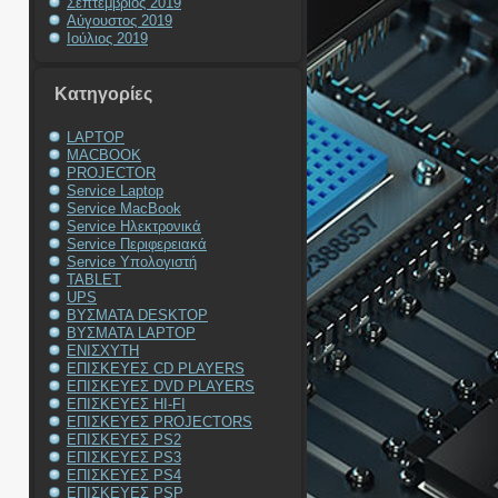
Σεπτέμβριος 2019
Αύγουστος 2019
Ιούλιος 2019
Kατηγορίες
LAPTOP
MACBOOK
PROJECTOR
Service Laptop
Service MacBook
Service Ηλεκτρονικά
Service Περιφερειακά
Service Υπολογιστή
TABLET
UPS
ΒΥΣΜΑΤΑ DESKTOP
ΒΥΣΜΑΤΑ LAPTOP
ΕΝΙΣΧΥΤΗ
ΕΠΙΣΚΕΥΕΣ CD PLAYERS
ΕΠΙΣΚΕΥΕΣ DVD PLAYERS
ΕΠΙΣΚΕΥΕΣ HI-FI
ΕΠΙΣΚΕΥΕΣ PROJECTORS
ΕΠΙΣΚΕΥΕΣ PS2
ΕΠΙΣΚΕΥΕΣ PS3
ΕΠΙΣΚΕΥΕΣ PS4
ΕΠΙΣΚΕΥΕΣ PSP