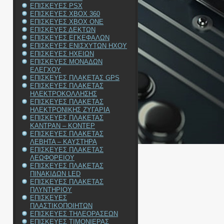
ΕΠΙΣΚΕΥΕΣ PSX
ΕΠΙΣΚΕΥΕΣ XBOX 360
ΕΠΙΣΚΕΥΕΣ XBOX ONE
ΕΠΙΣΚΕΥΕΣ ΔΕΚΤΩΝ
ΕΠΙΣΚΕΥΕΣ ΕΓΚΕΦΑΛΩΝ
ΕΠΙΣΚΕΥΕΣ ΕΝΙΣΧΥΤΩΝ ΗΧΟΥ
ΕΠΙΣΚΕΥΕΣ ΗΧΕΙΩΝ
ΕΠΙΣΚΕΥΕΣ ΜΟΝΑΔΩΝ
ΕΛΕΓΧΟΥ
ΕΠΙΣΚΕΥΕΣ ΠΛΑΚΕΤΑΣ GPS
ΕΠΙΣΚΕΥΕΣ ΠΛΑΚΕΤΑΣ
ΗΛΕΚΤΡΟΚΟΛΛΗΣΗΣ
ΕΠΙΣΚΕΥΕΣ ΠΛΑΚΕΤΑΣ
ΗΛΕΚΤΡΟΝΙΚΗΣ ΖΥΓΑΡΙΑ
ΕΠΙΣΚΕΥΕΣ ΠΛΑΚΕΤΑΣ
ΚΑΝΤΡΑΝ – ΚΟΝΤΕΡ
ΕΠΙΣΚΕΥΕΣ ΠΛΑΚΕΤΑΣ
ΛΕΒΗΤΑ – ΚΑΥΣΤΗΡΑ
ΕΠΙΣΚΕΥΕΣ ΠΛΑΚΕΤΑΣ
ΛΕΩΦΟΡΕΙΟΥ
ΕΠΙΣΚΕΥΕΣ ΠΛΑΚΕΤΑΣ
ΠΙΝΑΚΙΔΩΝ LED
ΕΠΙΣΚΕΥΕΣ ΠΛΑΚΕΤΑΣ
ΠΛΥΝΤΗΡΙΟΥ
ΕΠΙΣΚΕΥΕΣ
ΠΛΑΣΤΙΚΟΠΟΙΗΤΩΝ
ΕΠΙΣΚΕΥΕΣ ΤΗΛΕΟΡΑΣΕΩΝ
ΕΠΙΣΚΕΥΕΣ ΤΙΜΟΝΙΕΡΑΣ