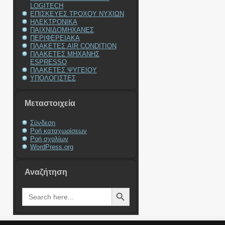
LOGITECH
ΕΠΙΣΚΕΥΕΣ ΤΡΟΧΟΥ ΝΥΧΙΩΝ
ΗΛΕΚΤΡΟΝΙΚΑ
ΠΑΙΧΝΙΔΟΜΗΧΑΝΕΣ
ΠΕΡΙΦΕΡΕΙΑΚΑ
ΠΛΑΚΕΤΕΣ AIR CONDITION
ΠΛΑΚΕΤΕΣ ΜΗΧΑΝΗΣ
ESPRESSO
ΠΛΑΚΕΤΕΣ ΨΥΓΕΙΟΥ
ΥΠΟΛΟΓΙΣΤΕΣ
Μεταστοιχεία
Σύνδεση
Ροή καταχωρίσεων
Ροή σχολίων
WordPress.org
Αναζήτηση
Search Button
Search
for: