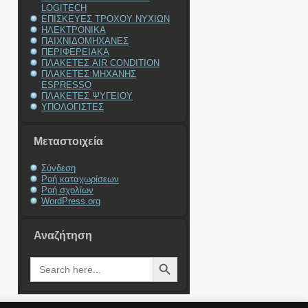
LOGITECH
ΕΠΙΣΚΕΥΕΣ ΤΡΟΧΟΥ ΝΥΧΙΩΝ
ΗΛΕΚΤΡΟΝΙΚΑ
ΠΑΙΧΝΙΔΟΜΗΧΑΝΕΣ
ΠΕΡΙΦΕΡΕΙΑΚΑ
ΠΛΑΚΕΤΕΣ AIR CONDITION
ΠΛΑΚΕΤΕΣ ΜΗΧΑΝΗΣ
ESPRESSO
ΠΛΑΚΕΤΕΣ ΨΥΓΕΙΟΥ
ΥΠΟΛΟΓΙΣΤΕΣ
Μεταστοιχεία
Σύνδεση
Ροή καταχωρίσεων
Ροή σχολίων
WordPress.org
Αναζήτηση
Search Button
Search
for: