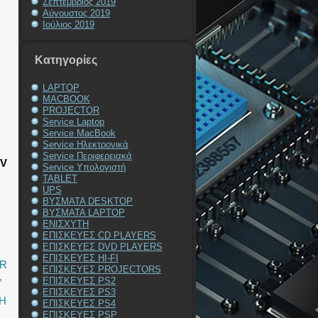
Σεπτέμβριος 2019
Αύγουστος 2019
Ιούλιος 2019
Kατηγορίες
LAPTOP
MACBOOK
PROJECTOR
Service Laptop
Service MacBook
Service Ηλεκτρονικά
Service Περιφερειακά
TV
Service Υπολογιστή
TABLET
UPS
ΒΥΣΜΑΤΑ DESKTOP
ΒΥΣΜΑΤΑ LAPTOP
ΕΝΙΣΧΥΤΗ
ΕΠΙΣΚΕΥΕΣ CD PLAYERS
ΕΠΙΣΚΕΥΕΣ DVD PLAYERS
ΕΠΙΣΚΕΥΕΣ HI-FI
OR
ΕΠΙΣΚΕΥΕΣ PROJECTORS
,
ΕΠΙΣΚΕΥΕΣ PS2
ΕΠΙΣΚΕΥΕΣ PS3
Η
ΕΠΙΣΚΕΥΕΣ PS4
ΕΠΙΣΚΕΥΕΣ PSP