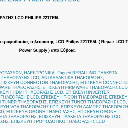
ΑΣΗΣ LCD PHILIPS 221TE5L
 τροφοδοσίας τηλεόρασης LCD Philips 221TE5L ( Repair LCD 
Power Supply ) από Εύβοια.
ΛΕΟΡΑΣΕΩΝ
,
ΗΛΕΚΤΡΟΝΙΚΑ
|
Tagged
REBALLING ΠΛΑΚΕΤΑ
 ΤΗΛΕΟΡΑΣΗΣ LCD
,
ΑΝΤΑΛΛΑΚΤΙΚΑ ΤΗΛΕΟΡΑΣΗΣ
,
ΕΠΙΣΚΕΥΗ CONNECTOR ΤΗΛΕΟΡΑΣΗΣ
,
ΕΠΙΣΚΕΥΗ CONNECT
WARE ΤΗΛΕΟΡΑΣΗΣ
,
ΕΠΙΣΚΕΥΗ FIRMWARE ΤΗΛΕΟΡΑΣΗΣ LCD
ΣΚΕΥΗ HDMI ΤΗΛΕΟΡΑΣΗΣ LCD
,
ΕΠΙΣΚΕΥΗ INVERTER
 ΤΗΛΕΟΡΑΣΗΣ LCD
,
ΕΠΙΣΚΕΥΗ T-CON ΤΗΛΕΟΡΑΣΗΣ
,
ΕΠΙΣΚΕΥ
Η TUNER ΤΗΛΕΟΡΑΣΗΣ
,
ΕΠΙΣΚΕΥΗ TUNER ΤΗΛΕΟΡΑΣΗΣ LCD
,
ΚΕΥΗ VGA ΤΗΛΕΟΡΑΣΗΣ LCD
,
ΕΠΙΣΚΕΥΗ ΛΑΜΠΕΣ ΤΗΛΕΟΡΑΣ
CD
,
ΕΠΙΣΚΕΥΗ ΟΘΟΝΗ ΤΗΛΕΟΡΑΣΗΣ
,
ΕΠΙΣΚΕΥΗ ΟΘΟΝΗ
ΕΤΑ ΤΗΛΕΟΡΑΣΗΣ
,
ΕΠΙΣΚΕΥΗ ΠΛΑΚΕΤΑ ΤΗΛΕΟΡΑΣΗΣ LCD
,
ΑΣΗΣ
,
ΕΠΙΣΚΕΥΗ ΤΡΟΦΟΔΟΤΙΚΟ ΤΗΛΕΟΡΑΣΗΣ LCD