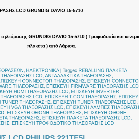
ΡΑΣΗΣ LCD GRUNDIG DAVIO 15-5710
 τηλεόρασης GRUNDIG DAVIO 15-5710 ( Τροφοδοσία και κεντρι
πλακέτα ) από Λάρισα.
ΛΕΟΡΑΣΕΩΝ
,
ΗΛΕΚΤΡΟΝΙΚΑ
|
Tagged
REBALLING ΠΛΑΚΕΤΑ
 ΤΗΛΕΟΡΑΣΗΣ LCD
,
ΑΝΤΑΛΛΑΚΤΙΚΑ ΤΗΛΕΟΡΑΣΗΣ
,
ΕΠΙΣΚΕΥΗ CONNECTOR ΤΗΛΕΟΡΑΣΗΣ
,
ΕΠΙΣΚΕΥΗ CONNECT
WARE ΤΗΛΕΟΡΑΣΗΣ
,
ΕΠΙΣΚΕΥΗ FIRMWARE ΤΗΛΕΟΡΑΣΗΣ LCD
ΣΚΕΥΗ HDMI ΤΗΛΕΟΡΑΣΗΣ LCD
,
ΕΠΙΣΚΕΥΗ INVERTER
 ΤΗΛΕΟΡΑΣΗΣ LCD
,
ΕΠΙΣΚΕΥΗ T-CON ΤΗΛΕΟΡΑΣΗΣ
,
ΕΠΙΣΚΕΥ
Η TUNER ΤΗΛΕΟΡΑΣΗΣ
,
ΕΠΙΣΚΕΥΗ TUNER ΤΗΛΕΟΡΑΣΗΣ LCD
,
ΚΕΥΗ VGA ΤΗΛΕΟΡΑΣΗΣ LCD
,
ΕΠΙΣΚΕΥΗ ΛΑΜΠΕΣ ΤΗΛΕΟΡΑΣ
CD
,
ΕΠΙΣΚΕΥΗ ΟΘΟΝΗ ΤΗΛΕΟΡΑΣΗΣ
,
ΕΠΙΣΚΕΥΗ ΟΘΟΝΗ
ΕΤΑ ΤΗΛΕΟΡΑΣΗΣ
,
ΕΠΙΣΚΕΥΗ ΠΛΑΚΕΤΑ ΤΗΛΕΟΡΑΣΗΣ LCD
,
ΑΣΗΣ
,
ΕΠΙΣΚΕΥΗ ΤΡΟΦΟΔΟΤΙΚΟ ΤΗΛΕΟΡΑΣΗΣ LCD
Σ LCD PHILIPS 221TE5L