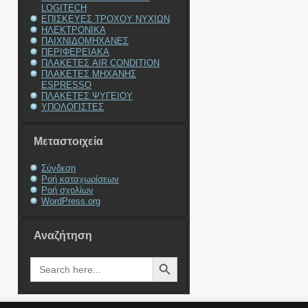
LOGITECH
ΕΠΙΣΚΕΥΕΣ ΤΡΟΧΟΥ ΝΥΧΙΩΝ
ΗΛΕΚΤΡΟΝΙΚΑ
ΠΑΙΧΝΙΔΟΜΗΧΑΝΕΣ
ΠΕΡΙΦΕΡΕΙΑΚΑ
ΠΛΑΚΕΤΕΣ AIR CONDITION
ΠΛΑΚΕΤΕΣ ΜΗΧΑΝΗΣ
ESPRESSO
ΠΛΑΚΕΤΕΣ ΨΥΓΕΙΟΥ
ΥΠΟΛΟΓΙΣΤΕΣ
Μεταστοιχεία
Σύνδεση
Ροή καταχωρίσεων
Ροή σχολίων
WordPress.org
Αναζήτηση
Search Button
Search
for: