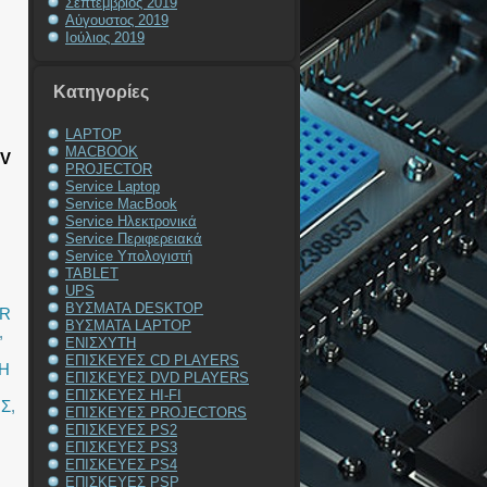
Σεπτέμβριος 2019
Αύγουστος 2019
Ιούλιος 2019
Kατηγορίες
LAPTOP
MACBOOK
TV
PROJECTOR
Service Laptop
Service MacBook
Service Ηλεκτρονικά
Service Περιφερειακά
Service Υπολογιστή
TABLET
UPS
ΒΥΣΜΑΤΑ DESKTOP
OR
ΒΥΣΜΑΤΑ LAPTOP
,
ΕΝΙΣΧΥΤΗ
ΕΠΙΣΚΕΥΕΣ CD PLAYERS
Η
ΕΠΙΣΚΕΥΕΣ DVD PLAYERS
ΕΠΙΣΚΕΥΕΣ HI-FI
ΗΣ
,
ΕΠΙΣΚΕΥΕΣ PROJECTORS
ΕΠΙΣΚΕΥΕΣ PS2
ΕΠΙΣΚΕΥΕΣ PS3
ΕΠΙΣΚΕΥΕΣ PS4
ΕΠΙΣΚΕΥΕΣ PSP