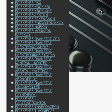
ΕΠΙΣΚΕΥΕΣ PSX
ΕΠΙΣΚΕΥΕΣ XBOX 360
ΕΠΙΣΚΕΥΕΣ XBOX ONE
ΕΠΙΣΚΕΥΕΣ ΔΕΚΤΩΝ
ΕΠΙΣΚΕΥΕΣ ΕΓΚΕΦΑΛΩΝ
ΕΠΙΣΚΕΥΕΣ ΕΝΙΣΧΥΤΩΝ ΗΧΟΥ
ΕΠΙΣΚΕΥΕΣ ΗΧΕΙΩΝ
ΕΠΙΣΚΕΥΕΣ ΜΟΝΑΔΩΝ
ΕΛΕΓΧΟΥ
ΕΠΙΣΚΕΥΕΣ ΠΛΑΚΕΤΑΣ GPS
ΕΠΙΣΚΕΥΕΣ ΠΛΑΚΕΤΑΣ
ΗΛΕΚΤΡΟΚΟΛΛΗΣΗΣ
ΕΠΙΣΚΕΥΕΣ ΠΛΑΚΕΤΑΣ
ΗΛΕΚΤΡΟΝΙΚΗΣ ΖΥΓΑΡΙΑ
ΕΠΙΣΚΕΥΕΣ ΠΛΑΚΕΤΑΣ
ΚΑΝΤΡΑΝ – ΚΟΝΤΕΡ
ΕΠΙΣΚΕΥΕΣ ΠΛΑΚΕΤΑΣ
ΛΕΒΗΤΑ – ΚΑΥΣΤΗΡΑ
ΕΠΙΣΚΕΥΕΣ ΠΛΑΚΕΤΑΣ
ΛΕΩΦΟΡΕΙΟΥ
ΕΠΙΣΚΕΥΕΣ ΠΛΑΚΕΤΑΣ
ΠΙΝΑΚΙΔΩΝ LED
ΕΠΙΣΚΕΥΕΣ ΠΛΑΚΕΤΑΣ
ΠΛΥΝΤΗΡΙΟΥ
ΕΠΙΣΚΕΥΕΣ
ΠΛΑΣΤΙΚΟΠΟΙΗΤΩΝ
ΕΠΙΣΚΕΥΕΣ ΤΗΛΕΟΡΑΣΕΩΝ
ΕΠΙΣΚΕΥΕΣ ΤΙΜΟΝΙΕΡΑΣ