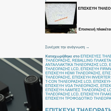
ΕΠΙΣΚΕΥΗ ΤΗΛΕΟ
Επισκευή πλακέτα
Συνέχισε την ανάγνωση
→
Καταχωρήθηκε στο
ΕΠΙΣΚΕΥΕΣ ΤΗ
ΤΗΛΕΟΡΑΣΗΣ
,
REBALLING ΠΛΑΚΕΤΑ
ΑΝΤΑΛΛΑΚΤΙΚΑ ΤΗΛΕΟΡΑΣΗΣ LCD
,
ΤΗΛΕΟΡΑΣΗΣ LCD
,
ΕΠΙΣΚΕΥΗ FIRM
ΕΠΙΣΚΕΥΗ HDMI ΤΗΛΕΟΡΑΣΗΣ
,
ΕΠΙ
ΤΗΛΕΟΡΑΣΗΣ
,
ΕΠΙΣΚΕΥΗ INVERTER
T-CON ΤΗΛΕΟΡΑΣΗΣ LCD
,
ΕΠΙΣΚΕΥ
ΕΠΙΣΚΕΥΗ VGA ΤΗΛΕΟΡΑΣΗΣ
,
ΕΠΙΣ
ΕΠΙΣΚΕΥΗ ΛΑΜΠΕΣ ΤΗΛΕΟΡΑΣΗΣ L
ΤΗΛΕΟΡΑΣΗΣ LCD
,
ΕΠΙΣΚΕΥΗ ΠΛΑΚ
ΕΠΙΣΚΕΥΗ ΤΡΟΦΟΔΟΤΙΚΟ ΤΗΛΕΟΡ
ΕΠΙΣΚΕΥΗ ΤΗΛΕΟΡΑΣΗ