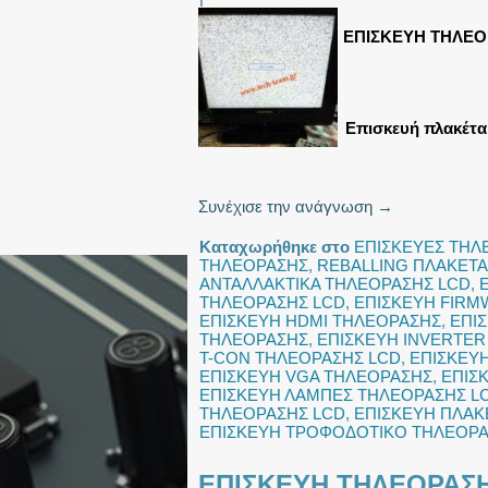
ΕΠΙΣΚΕΥΗ ΤΗΛΕΟ
Επισκευή πλακέτα
Συνέχισε την ανάγνωση
→
Καταχωρήθηκε στο
ΕΠΙΣΚΕΥΕΣ ΤΗ
ΤΗΛΕΟΡΑΣΗΣ
,
REBALLING ΠΛΑΚΕΤΑ
ΑΝΤΑΛΛΑΚΤΙΚΑ ΤΗΛΕΟΡΑΣΗΣ LCD
,
ΤΗΛΕΟΡΑΣΗΣ LCD
,
ΕΠΙΣΚΕΥΗ FIRM
ΕΠΙΣΚΕΥΗ HDMI ΤΗΛΕΟΡΑΣΗΣ
,
ΕΠΙ
ΤΗΛΕΟΡΑΣΗΣ
,
ΕΠΙΣΚΕΥΗ INVERTER
T-CON ΤΗΛΕΟΡΑΣΗΣ LCD
,
ΕΠΙΣΚΕΥ
ΕΠΙΣΚΕΥΗ VGA ΤΗΛΕΟΡΑΣΗΣ
,
ΕΠΙΣ
ΕΠΙΣΚΕΥΗ ΛΑΜΠΕΣ ΤΗΛΕΟΡΑΣΗΣ L
ΤΗΛΕΟΡΑΣΗΣ LCD
,
ΕΠΙΣΚΕΥΗ ΠΛΑΚ
ΕΠΙΣΚΕΥΗ ΤΡΟΦΟΔΟΤΙΚΟ ΤΗΛΕΟΡ
ΕΠΙΣΚΕΥΗ ΤΗΛΕΟΡΑΣΗ