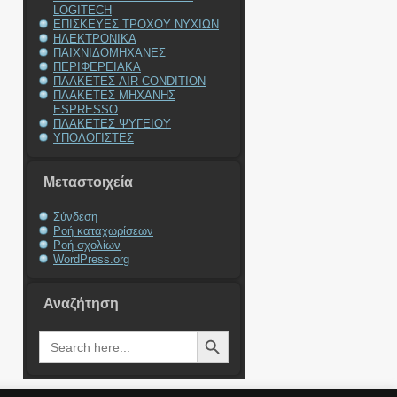
LOGITECH
ΕΠΙΣΚΕΥΕΣ ΤΡΟΧΟΥ ΝΥΧΙΩΝ
ΗΛΕΚΤΡΟΝΙΚΑ
ΠΑΙΧΝΙΔΟΜΗΧΑΝΕΣ
ΠΕΡΙΦΕΡΕΙΑΚΑ
ΠΛΑΚΕΤΕΣ AIR CONDITION
ΠΛΑΚΕΤΕΣ ΜΗΧΑΝΗΣ
ESPRESSO
ΠΛΑΚΕΤΕΣ ΨΥΓΕΙΟΥ
ΥΠΟΛΟΓΙΣΤΕΣ
Μεταστοιχεία
Σύνδεση
Ροή καταχωρίσεων
Ροή σχολίων
WordPress.org
Αναζήτηση
Search Button
Search
for: