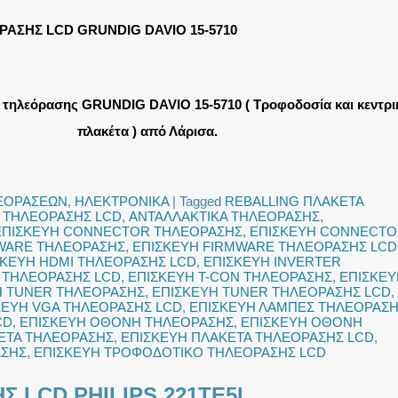
ΡΑΣΗΣ LCD GRUNDIG DAVIO 15-5710
 τηλεόρασης GRUNDIG DAVIO 15-5710 ( Τροφοδοσία και κεντρι
πλακέτα ) από Λάρισα.
ΛΕΟΡΑΣΕΩΝ
,
ΗΛΕΚΤΡΟΝΙΚΑ
|
Tagged
REBALLING ΠΛΑΚΕΤΑ
 ΤΗΛΕΟΡΑΣΗΣ LCD
,
ΑΝΤΑΛΛΑΚΤΙΚΑ ΤΗΛΕΟΡΑΣΗΣ
,
ΕΠΙΣΚΕΥΗ CONNECTOR ΤΗΛΕΟΡΑΣΗΣ
,
ΕΠΙΣΚΕΥΗ CONNECT
WARE ΤΗΛΕΟΡΑΣΗΣ
,
ΕΠΙΣΚΕΥΗ FIRMWARE ΤΗΛΕΟΡΑΣΗΣ LCD
ΣΚΕΥΗ HDMI ΤΗΛΕΟΡΑΣΗΣ LCD
,
ΕΠΙΣΚΕΥΗ INVERTER
 ΤΗΛΕΟΡΑΣΗΣ LCD
,
ΕΠΙΣΚΕΥΗ T-CON ΤΗΛΕΟΡΑΣΗΣ
,
ΕΠΙΣΚΕΥ
Η TUNER ΤΗΛΕΟΡΑΣΗΣ
,
ΕΠΙΣΚΕΥΗ TUNER ΤΗΛΕΟΡΑΣΗΣ LCD
,
ΚΕΥΗ VGA ΤΗΛΕΟΡΑΣΗΣ LCD
,
ΕΠΙΣΚΕΥΗ ΛΑΜΠΕΣ ΤΗΛΕΟΡΑΣ
CD
,
ΕΠΙΣΚΕΥΗ ΟΘΟΝΗ ΤΗΛΕΟΡΑΣΗΣ
,
ΕΠΙΣΚΕΥΗ ΟΘΟΝΗ
ΕΤΑ ΤΗΛΕΟΡΑΣΗΣ
,
ΕΠΙΣΚΕΥΗ ΠΛΑΚΕΤΑ ΤΗΛΕΟΡΑΣΗΣ LCD
,
ΑΣΗΣ
,
ΕΠΙΣΚΕΥΗ ΤΡΟΦΟΔΟΤΙΚΟ ΤΗΛΕΟΡΑΣΗΣ LCD
Σ LCD PHILIPS 221TE5L