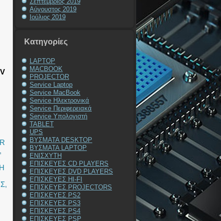
Σεπτέμβριος 2019
Αύγουστος 2019
Ιούλιος 2019
Kατηγορίες
LAPTOP
MACBOOK
TV
PROJECTOR
Service Laptop
Service MacBook
Service Ηλεκτρονικά
Service Περιφερειακά
Service Υπολογιστή
TABLET
UPS
ΒΥΣΜΑΤΑ DESKTOP
OR
ΒΥΣΜΑΤΑ LAPTOP
,
ΕΝΙΣΧΥΤΗ
ΕΠΙΣΚΕΥΕΣ CD PLAYERS
Η
ΕΠΙΣΚΕΥΕΣ DVD PLAYERS
ΕΠΙΣΚΕΥΕΣ HI-FI
ΗΣ
,
ΕΠΙΣΚΕΥΕΣ PROJECTORS
ΕΠΙΣΚΕΥΕΣ PS2
ΕΠΙΣΚΕΥΕΣ PS3
ΕΠΙΣΚΕΥΕΣ PS4
ΕΠΙΣΚΕΥΕΣ PSP