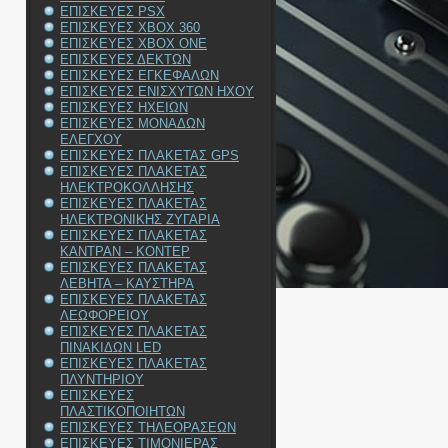
ΕΠΙΣΚΕΥΕΣ PSX
ΕΠΙΣΚΕΥΕΣ XBOX 360
ΕΠΙΣΚΕΥΕΣ XBOX ONE
ΕΠΙΣΚΕΥΕΣ ΔΕΚΤΩΝ
ΕΠΙΣΚΕΥΕΣ ΕΓΚΕΦΑΛΩΝ
ΕΠΙΣΚΕΥΕΣ ΕΝΙΣΧΥΤΩΝ ΗΧΟΥ
ΕΠΙΣΚΕΥΕΣ ΗΧΕΙΩΝ
ΕΠΙΣΚΕΥΕΣ ΜΟΝΑΔΩΝ
ΕΛΕΓΧΟΥ
ΕΠΙΣΚΕΥΕΣ ΠΛΑΚΕΤΑΣ GPS
ΕΠΙΣΚΕΥΕΣ ΠΛΑΚΕΤΑΣ
ΗΛΕΚΤΡΟΚΟΛΛΗΣΗΣ
ΕΠΙΣΚΕΥΕΣ ΠΛΑΚΕΤΑΣ
ΗΛΕΚΤΡΟΝΙΚΗΣ ΖΥΓΑΡΙΑ
ΕΠΙΣΚΕΥΕΣ ΠΛΑΚΕΤΑΣ
ΚΑΝΤΡΑΝ – ΚΟΝΤΕΡ
ΕΠΙΣΚΕΥΕΣ ΠΛΑΚΕΤΑΣ
ΛΕΒΗΤΑ – ΚΑΥΣΤΗΡΑ
ΕΠΙΣΚΕΥΕΣ ΠΛΑΚΕΤΑΣ
ΛΕΩΦΟΡΕΙΟΥ
ΕΠΙΣΚΕΥΕΣ ΠΛΑΚΕΤΑΣ
ΠΙΝΑΚΙΔΩΝ LED
ΕΠΙΣΚΕΥΕΣ ΠΛΑΚΕΤΑΣ
ΠΛΥΝΤΗΡΙΟΥ
ΕΠΙΣΚΕΥΕΣ
ΠΛΑΣΤΙΚΟΠΟΙΗΤΩΝ
ΕΠΙΣΚΕΥΕΣ ΤΗΛΕΟΡΑΣΕΩΝ
ΕΠΙΣΚΕΥΕΣ ΤΙΜΟΝΙΕΡΑΣ