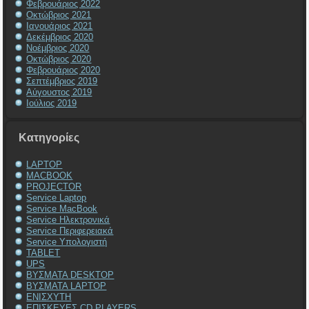
Φεβρουάριος 2022
Οκτώβριος 2021
Ιανουάριος 2021
Δεκέμβριος 2020
Νοέμβριος 2020
Οκτώβριος 2020
Φεβρουάριος 2020
Σεπτέμβριος 2019
Αύγουστος 2019
Ιούλιος 2019
Kατηγορίες
LAPTOP
MACBOOK
PROJECTOR
Service Laptop
Service MacBook
Service Ηλεκτρονικά
Service Περιφερειακά
Service Υπολογιστή
TABLET
UPS
ΒΥΣΜΑΤΑ DESKTOP
ΒΥΣΜΑΤΑ LAPTOP
ΕΝΙΣΧΥΤΗ
ΕΠΙΣΚΕΥΕΣ CD PLAYERS