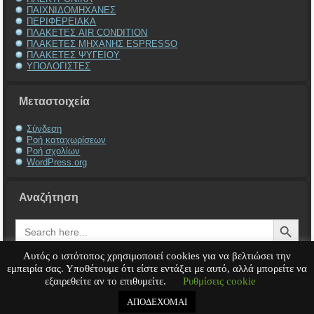
ΠΑΙΧΝΙΔΟΜΗΧΑΝΕΣ
ΠΕΡΙΦΕΡΕΙΑΚΑ
ΠΛΑΚΕΤΕΣ AIR CONDITION
ΠΛΑΚΕΤΕΣ ΜΗΧΑΝΗΣ ESPRESSO
ΠΛΑΚΕΤΕΣ ΨΥΓΕΙΟΥ
ΥΠΟΛΟΓΙΣΤΕΣ
Μεταστοιχεία
Σύνδεση
Ροή καταχωρίσεων
Ροή σχολίων
WordPress.org
Αναζήτηση
Search Button
Search
for:
Αυτός ο ιστότοπος χρησιμοποιεί cookies για να βελτιώσει την
εμπειρία σας. Υποθέτουμε ότι είστε εντάξει με αυτό, αλλά μπορείτε να
εξαιρεθείτε αν το επιθυμείτε.
Ρυθμίσεις cookie
Service Υπολογιστή
Service Laptop
Service Macbook
Service Περιφερειακά
Service
Παιχνιδομηχανές
Service Ηλεκτρονικά
ΑΠΟΔΕΧΟΜΑΙ
Copyright © 2008 - 2026
Tech-Team
All rights reserved.
.