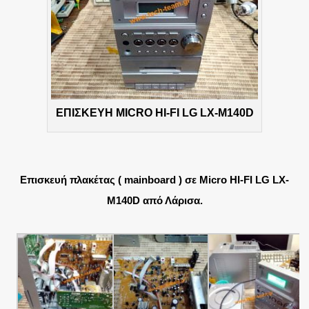
ΕΠΙΣΚΕΥΗ MICRO HI-FI LG LX-M140D
Επισκευή πλακέτας ( mainboard ) σε Micro HI-FI LG LX-
M140D από Λάρισα.