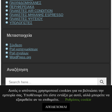
ΠΑΙΧΝΙΔΟΜΗΧΑΝΕΣ
ΠΕΡΙΦΕΡΕΙΑΚΑ
ΠΛΑΚΕΤΕΣ AIR CONDITION
ΠΛΑΚΕΤΕΣ ΜΗΧΑΝΗΣ ESPRESSO
ΠΛΑΚΕΤΕΣ ΨΥΓΕΙΟΥ
ΥΠΟΛΟΓΙΣΤΕΣ
Μεταστοιχεία
Σύνδεση
Ροή καταχωρίσεων
Ροή σχολίων
WordPress.org
Αναζήτηση
Search Button
Search
for:
Αυτός ο ιστότοπος χρησιμοποιεί cookies για να βελτιώσει την
εμπειρία σας. Υποθέτουμε ότι είστε εντάξει με αυτό, αλλά μπορείτε να
εξαιρεθείτε αν το επιθυμείτε.
Ρυθμίσεις cookie
Service Υπολογιστή
Service Laptop
Service Macbook
Service Περιφερειακά
Service
Παιχνιδομηχανές
Service Ηλεκτρονικά
ΑΠΟΔΕΧΟΜΑΙ
Copyright © 2008 - 2026
Tech-Team
All rights reserved.
.