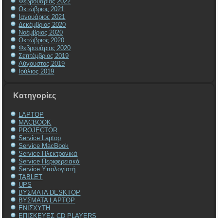
Φεβρουάριος 2022
Οκτώβριος 2021
Ιανουάριος 2021
Δεκέμβριος 2020
Νοέμβριος 2020
Οκτώβριος 2020
Φεβρουάριος 2020
Σεπτέμβριος 2019
Αύγουστος 2019
Ιούλιος 2019
Kατηγορίες
LAPTOP
MACBOOK
PROJECTOR
Service Laptop
Service MacBook
Service Ηλεκτρονικά
Service Περιφερειακά
Service Υπολογιστή
TABLET
UPS
ΒΥΣΜΑΤΑ DESKTOP
ΒΥΣΜΑΤΑ LAPTOP
ΕΝΙΣΧΥΤΗ
ΕΠΙΣΚΕΥΕΣ CD PLAYERS