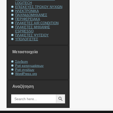
LOGITECH
ΕΠΙΣΚΕΥΕΣ ΤΡΟΧΟΥ ΝΥΧΙΩΝ
ΗΛΕΚΤΡΟΝΙΚΑ
ΠΑΙΧΝΙΔΟΜΗΧΑΝΕΣ
ΠΕΡΙΦΕΡΕΙΑΚΑ
ΠΛΑΚΕΤΕΣ AIR CONDITION
ΠΛΑΚΕΤΕΣ ΜΗΧΑΝΗΣ
ESPRESSO
ΠΛΑΚΕΤΕΣ ΨΥΓΕΙΟΥ
ΥΠΟΛΟΓΙΣΤΕΣ
Μεταστοιχεία
Σύνδεση
Ροή καταχωρίσεων
Ροή σχολίων
WordPress.org
Αναζήτηση
Search Button
Search
for: