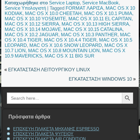
Καταχωρήθηκε στο
Service Laptop
,
Service MacBook
,
Service Υπολογιστή
|
Tagged
FORMAT ΛΑΡΙΣΑ
,
MAC OS X 10
KODIAK
,
MAC OS X 10.0 CHEETAH
,
MAC OS X 10.1 PUMA
,
MAC OS X 10.10 YOSEMITE
,
MAC OS X 10.11 EL CAPITAN
,
MAC OS X 10.12 SIERRA
,
MAC OS X 10.13 HIGH SIERRA
,
MAC OS X 10.14 MOJAVE
,
MAC OS X 10.15 CATALINA
,
MAC OS X 10.2 JAGUAR
,
MAC OS X 10.3 PANTHER
,
MAC
OS X 10.4 TIGER
,
MAC OS X 10.4.4 TIGER
,
MAC OS X 10.5
LEOPARD
,
MAC OS X 10.6 SNOW LEOPARD
,
MAC OS X
10.7 LION
,
MAC OS X 10.8 MOUNTAIN LION
,
MAC OS X
10.9 MAVERICKS
,
MAC OS X 11 BIG SUR
«
ΕΓΚΑΤΑΣΤΑΣΗ ΛΕΙΤΟΥΡΓΙΚΟΥ LINUX
ΕΓΚΑΤΑΣΤΑΣΗ WINDOWS 10
»
Search Button
Search
for:
Πρόσφατα άρθρα
ΕΠΙΣΚΕΥΗ ΠΛΑΚΕΤΑ ΜΗΧΑΝΗΣ ESPRESSO
ΕΠΙΣΚΕΥΗ ΠΛΑΚΕΤΑ ΨΥΓΕΙΟΥ
ΕΠΙΣΚΕΥΗ ΠΛΑΚΕΤΑ AIR CONDITION