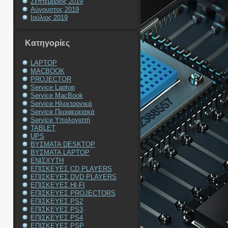
Σεπτέμβριος 2019
Αύγουστος 2019
Ιούλιος 2019
Kατηγορίες
LAPTOP
MACBOOK
PROJECTOR
Service Laptop
Service MacBook
Service Ηλεκτρονικά
Service Περιφερειακά
Service Υπολογιστή
TABLET
UPS
ΒΥΣΜΑΤΑ DESKTOP
ΒΥΣΜΑΤΑ LAPTOP
ΕΝΙΣΧΥΤΗ
ΕΠΙΣΚΕΥΕΣ CD PLAYERS
ΕΠΙΣΚΕΥΕΣ DVD PLAYERS
ΕΠΙΣΚΕΥΕΣ HI-FI
ΕΠΙΣΚΕΥΕΣ PROJECTORS
ΕΠΙΣΚΕΥΕΣ PS2
ΕΠΙΣΚΕΥΕΣ PS3
ΕΠΙΣΚΕΥΕΣ PS4
ΕΠΙΣΚΕΥΕΣ PSP