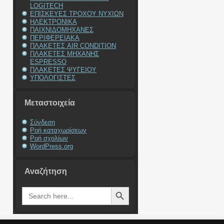
LOGITECH
ΕΠΙΣΚΕΥΕΣ ΤΡΟΧΟΥ ΝΥΧΙΩΝ
ΗΛΕΚΤΡΟΝΙΚΑ
ΠΑΙΧΝΙΔΟΜΗΧΑΝΕΣ
ΠΕΡΙΦΕΡΕΙΑΚΑ
ΠΛΑΚΕΤΕΣ AIR CONDITION
ΠΛΑΚΕΤΕΣ ΜΗΧΑΝΗΣ
ESPRESSO
ΠΛΑΚΕΤΕΣ ΨΥΓΕΙΟΥ
ΥΠΟΛΟΓΙΣΤΕΣ
Μεταστοιχεία
Σύνδεση
Ροή καταχωρίσεων
Ροή σχολίων
WordPress.org
Αναζήτηση
Search Button
Search
for: