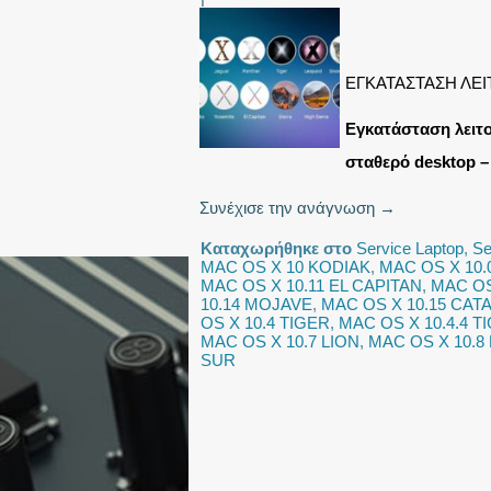
ΕΓΚΑΤΑΣΤΑΣΗ ΛΕ
Εγκατάσταση λειτ
σταθερό desktop –
Συνέχισε την ανάγνωση
→
Καταχωρήθηκε στο
Service Laptop
,
Se
MAC OS X 10 KODIAK
,
MAC OS X 10
MAC OS X 10.11 EL CAPITAN
,
MAC OS
10.14 MOJAVE
,
MAC OS X 10.15 CAT
OS X 10.4 TIGER
,
MAC OS X 10.4.4 T
MAC OS X 10.7 LION
,
MAC OS X 10.8
SUR