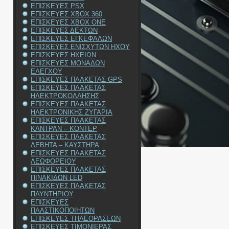
ΕΠΙΣΚΕΥΕΣ PSX
ΕΠΙΣΚΕΥΕΣ XBOX 360
ΕΠΙΣΚΕΥΕΣ XBOX ONE
ΕΠΙΣΚΕΥΕΣ ΔΕΚΤΩΝ
ΕΠΙΣΚΕΥΕΣ ΕΓΚΕΦΑΛΩΝ
ΕΠΙΣΚΕΥΕΣ ΕΝΙΣΧΥΤΩΝ ΗΧΟΥ
ΕΠΙΣΚΕΥΕΣ ΗΧΕΙΩΝ
ΕΠΙΣΚΕΥΕΣ ΜΟΝΑΔΩΝ
ΕΛΕΓΧΟΥ
ΕΠΙΣΚΕΥΕΣ ΠΛΑΚΕΤΑΣ GPS
ΕΠΙΣΚΕΥΕΣ ΠΛΑΚΕΤΑΣ
ΗΛΕΚΤΡΟΚΟΛΛΗΣΗΣ
ΕΠΙΣΚΕΥΕΣ ΠΛΑΚΕΤΑΣ
ΗΛΕΚΤΡΟΝΙΚΗΣ ΖΥΓΑΡΙΑ
ΕΠΙΣΚΕΥΕΣ ΠΛΑΚΕΤΑΣ
ΚΑΝΤΡΑΝ – ΚΟΝΤΕΡ
ΕΠΙΣΚΕΥΕΣ ΠΛΑΚΕΤΑΣ
ΛΕΒΗΤΑ – ΚΑΥΣΤΗΡΑ
ΕΠΙΣΚΕΥΕΣ ΠΛΑΚΕΤΑΣ
ΛΕΩΦΟΡΕΙΟΥ
ΕΠΙΣΚΕΥΕΣ ΠΛΑΚΕΤΑΣ
ΠΙΝΑΚΙΔΩΝ LED
ΕΠΙΣΚΕΥΕΣ ΠΛΑΚΕΤΑΣ
ΠΛΥΝΤΗΡΙΟΥ
ΕΠΙΣΚΕΥΕΣ
ΠΛΑΣΤΙΚΟΠΟΙΗΤΩΝ
ΕΠΙΣΚΕΥΕΣ ΤΗΛΕΟΡΑΣΕΩΝ
ΕΠΙΣΚΕΥΕΣ ΤΙΜΟΝΙΕΡΑΣ