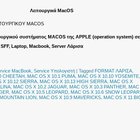
Λειτουργικά MacOS
ΙΤΟΥΡΓΙΚΟΥ MACOS
ουργικού συστήματος MACOS της APPLE (operation system) σε
 SFF, Laptop, Macbook, Server
Λάρισα
rvice MacBook
,
Service Υπολογιστή
|
Tagged
FORMAT ΛΑΡΙΣΑ
,
.0 CHEETAH
,
MAC OS X 10.1 PUMA
,
MAC OS X 10.10 YOSEMITE
 X 10.12 SIERRA
,
MAC OS X 10.13 HIGH SIERRA
,
MAC OS X
ALINA
,
MAC OS X 10.2 JAGUAR
,
MAC OS X 10.3 PANTHER
,
MAC
IGER
,
MAC OS X 10.5 LEOPARD
,
MAC OS X 10.6 SNOW LEOPA
 MOUNTAIN LION
,
MAC OS X 10.9 MAVERICKS
,
MAC OS X 11 BI