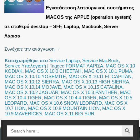
Εγκατάσταση λειτουργικού συστήματος
MACOS της APPLE (operation system)
σε σταθερό desktop – SFF, Laptop, Macbook, Server
Λάρισα
Συνέχισε την ανάγνωση
→
Καταχωρήθηκε στο
Service Laptop
,
Service MacBook
,
Service Υπολογιστή
|
Tagged
FORMAT ΛΑΡΙΣΑ
,
MAC OS X 10
KODIAK
,
MAC OS X 10.0 CHEETAH
,
MAC OS X 10.1 PUMA
,
MAC OS X 10.10 YOSEMITE
,
MAC OS X 10.11 EL CAPITAN
,
MAC OS X 10.12 SIERRA
,
MAC OS X 10.13 HIGH SIERRA
,
MAC OS X 10.14 MOJAVE
,
MAC OS X 10.15 CATALINA
,
MAC OS X 10.2 JAGUAR
,
MAC OS X 10.3 PANTHER
,
MAC
OS X 10.4 TIGER
,
MAC OS X 10.4.4 TIGER
,
MAC OS X 10.5
LEOPARD
,
MAC OS X 10.6 SNOW LEOPARD
,
MAC OS X
10.7 LION
,
MAC OS X 10.8 MOUNTAIN LION
,
MAC OS X
10.9 MAVERICKS
,
MAC OS X 11 BIG SUR
Search Button
Search
for: