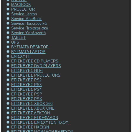
MACBOOK
PROJECTOR
Service Laptop
Service MacBook
Service Ηλεκτρονικά
Service Περιφερειακά
Service Υπολογιστή
TABLET
UPS
ΒΥΣΜΑΤΑ DESKTOP
ΒΥΣΜΑΤΑ LAPTOP
ΕΝΙΣΧΥΤΗ
ΕΠΙΣΚΕΥΕΣ CD PLAYERS
ΕΠΙΣΚΕΥΕΣ DVD PLAYERS
ΕΠΙΣΚΕΥΕΣ HI-FI
ΕΠΙΣΚΕΥΕΣ PROJECTORS
ΕΠΙΣΚΕΥΕΣ PS2
ΕΠΙΣΚΕΥΕΣ PS3
ΕΠΙΣΚΕΥΕΣ PS4
ΕΠΙΣΚΕΥΕΣ PSP
ΕΠΙΣΚΕΥΕΣ PSX
ΕΠΙΣΚΕΥΕΣ XBOX 360
ΕΠΙΣΚΕΥΕΣ XBOX ONE
ΕΠΙΣΚΕΥΕΣ ΔΕΚΤΩΝ
ΕΠΙΣΚΕΥΕΣ ΕΓΚΕΦΑΛΩΝ
ΕΠΙΣΚΕΥΕΣ ΕΝΙΣΧΥΤΩΝ ΗΧΟΥ
ΕΠΙΣΚΕΥΕΣ ΗΧΕΙΩΝ
ΕΠΙΣΚΕΥΕΣ ΜΟΝΑΔΩΝ ΕΛΕΓΧΟΥ