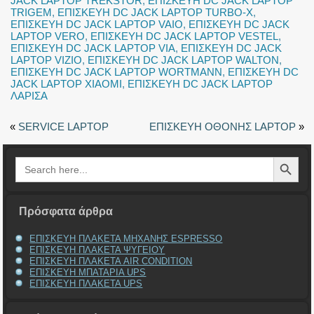
JACK LAPTOP TREKSTOR
,
ΕΠΙΣΚΕΥΗ DC JACK LAPTOP
TRIGEM
,
ΕΠΙΣΚΕΥΗ DC JACK LAPTOP TURBO-X
,
ΕΠΙΣΚΕΥΗ DC JACK LAPTOP VAIO
,
ΕΠΙΣΚΕΥΗ DC JACK
LAPTOP VERO
,
ΕΠΙΣΚΕΥΗ DC JACK LAPTOP VESTEL
,
ΕΠΙΣΚΕΥΗ DC JACK LAPTOP VIA
,
ΕΠΙΣΚΕΥΗ DC JACK
LAPTOP VIZIO
,
ΕΠΙΣΚΕΥΗ DC JACK LAPTOP WALTON
,
ΕΠΙΣΚΕΥΗ DC JACK LAPTOP WORTMANN
,
ΕΠΙΣΚΕΥΗ DC
JACK LAPTOP XIAOMI
,
ΕΠΙΣΚΕΥΗ DC JACK LAPTOP
ΛΑΡΙΣΑ
«
SERVICE LAPTOP
ΕΠΙΣΚΕΥΗ ΟΘΟΝΗΣ LAPTOP
»
Search Button
Search
for:
Πρόσφατα άρθρα
ΕΠΙΣΚΕΥΗ ΠΛΑΚΕΤΑ ΜΗΧΑΝΗΣ ESPRESSO
ΕΠΙΣΚΕΥΗ ΠΛΑΚΕΤΑ ΨΥΓΕΙΟΥ
ΕΠΙΣΚΕΥΗ ΠΛΑΚΕΤΑ AIR CONDITION
ΕΠΙΣΚΕΥΗ ΜΠΑΤΑΡΙΑ UPS
ΕΠΙΣΚΕΥΗ ΠΛΑΚΕΤΑ UPS