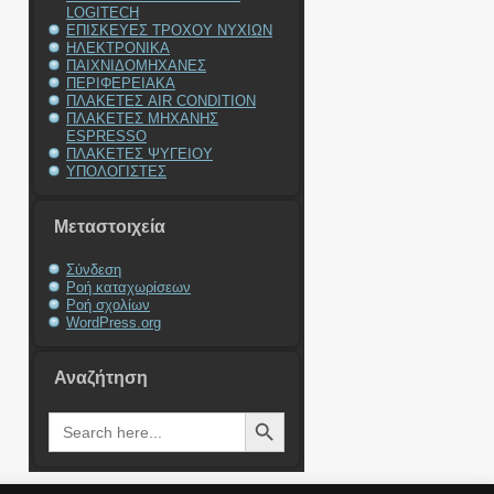
LOGITECH
ΕΠΙΣΚΕΥΕΣ ΤΡΟΧΟΥ ΝΥΧΙΩΝ
ΗΛΕΚΤΡΟΝΙΚΑ
ΠΑΙΧΝΙΔΟΜΗΧΑΝΕΣ
ΠΕΡΙΦΕΡΕΙΑΚΑ
ΠΛΑΚΕΤΕΣ AIR CONDITION
ΠΛΑΚΕΤΕΣ ΜΗΧΑΝΗΣ
ESPRESSO
ΠΛΑΚΕΤΕΣ ΨΥΓΕΙΟΥ
ΥΠΟΛΟΓΙΣΤΕΣ
Μεταστοιχεία
Σύνδεση
Ροή καταχωρίσεων
Ροή σχολίων
WordPress.org
Αναζήτηση
Search Button
Search
for: