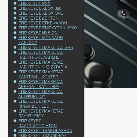
ΕΠΙΣΚΕΥΕΣ PSX
ΕΠΙΣΚΕΥΕΣ XBOX 360
ΕΠΙΣΚΕΥΕΣ XBOX ONE
ΕΠΙΣΚΕΥΕΣ ΔΕΚΤΩΝ
ΕΠΙΣΚΕΥΕΣ ΕΓΚΕΦΑΛΩΝ
ΕΠΙΣΚΕΥΕΣ ΕΝΙΣΧΥΤΩΝ ΗΧΟΥ
ΕΠΙΣΚΕΥΕΣ ΗΧΕΙΩΝ
ΕΠΙΣΚΕΥΕΣ ΜΟΝΑΔΩΝ
ΕΛΕΓΧΟΥ
ΕΠΙΣΚΕΥΕΣ ΠΛΑΚΕΤΑΣ GPS
ΕΠΙΣΚΕΥΕΣ ΠΛΑΚΕΤΑΣ
ΗΛΕΚΤΡΟΚΟΛΛΗΣΗΣ
ΕΠΙΣΚΕΥΕΣ ΠΛΑΚΕΤΑΣ
ΗΛΕΚΤΡΟΝΙΚΗΣ ΖΥΓΑΡΙΑ
ΕΠΙΣΚΕΥΕΣ ΠΛΑΚΕΤΑΣ
ΚΑΝΤΡΑΝ – ΚΟΝΤΕΡ
ΕΠΙΣΚΕΥΕΣ ΠΛΑΚΕΤΑΣ
ΛΕΒΗΤΑ – ΚΑΥΣΤΗΡΑ
ΕΠΙΣΚΕΥΕΣ ΠΛΑΚΕΤΑΣ
ΛΕΩΦΟΡΕΙΟΥ
ΕΠΙΣΚΕΥΕΣ ΠΛΑΚΕΤΑΣ
ΠΙΝΑΚΙΔΩΝ LED
ΕΠΙΣΚΕΥΕΣ ΠΛΑΚΕΤΑΣ
ΠΛΥΝΤΗΡΙΟΥ
ΕΠΙΣΚΕΥΕΣ
ΠΛΑΣΤΙΚΟΠΟΙΗΤΩΝ
ΕΠΙΣΚΕΥΕΣ ΤΗΛΕΟΡΑΣΕΩΝ
ΕΠΙΣΚΕΥΕΣ ΤΙΜΟΝΙΕΡΑΣ