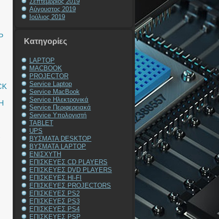
Σεπτέμβριος 2019
Αύγουστος 2019
Ιούλιος 2019
P
Kατηγορίες
LAPTOP
MACBOOK
PROJECTOR
Service Laptop
CK
Service MacBook
Service Ηλεκτρονικά
Η
Service Περιφερειακά
Service Υπολογιστή
TABLET
UPS
C
ΒΥΣΜΑΤΑ DESKTOP
ΒΥΣΜΑΤΑ LAPTOP
ΕΝΙΣΧΥΤΗ
ΕΠΙΣΚΕΥΕΣ CD PLAYERS
ΕΠΙΣΚΕΥΕΣ DVD PLAYERS
ΕΠΙΣΚΕΥΕΣ HI-FI
ΕΠΙΣΚΕΥΕΣ PROJECTORS
ΕΠΙΣΚΕΥΕΣ PS2
ΕΠΙΣΚΕΥΕΣ PS3
ΕΠΙΣΚΕΥΕΣ PS4
ΕΠΙΣΚΕΥΕΣ PSP