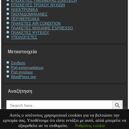
ΕΠΙΣΚΕΥΕΣ ΤΙΜΟΝΙΕΡΑΣ LOGITECH
ΕΠΙΣΚΕΥΕΣ ΤΡΟΧΟΥ ΝΥΧΙΩΝ
ΗΛΕΚΤΡΟΝΙΚΑ
ΠΑΙΧΝΙΔΟΜΗΧΑΝΕΣ
ΠΕΡΙΦΕΡΕΙΑΚΑ
ΠΛΑΚΕΤΕΣ AIR CONDITION
ΠΛΑΚΕΤΕΣ ΜΗΧΑΝΗΣ ESPRESSO
ΠΛΑΚΕΤΕΣ ΨΥΓΕΙΟΥ
ΥΠΟΛΟΓΙΣΤΕΣ
Μεταστοιχεία
Σύνδεση
Ροή καταχωρίσεων
Ροή σχολίων
WordPress.org
Αναζήτηση
Search Button
Search
for:
Αυτός ο ιστότοπος χρησιμοποιεί cookies για να βελτιώσει την
εμπειρία σας. Υποθέτουμε ότι είστε εντάξει με αυτό, αλλά μπορείτε να
εξαιρεθείτε αν το επιθυμείτε.
Ρυθμίσεις cookie
Service Υπολογιστή
Service Laptop
Service Macbook
Service Περιφερειακά
Service