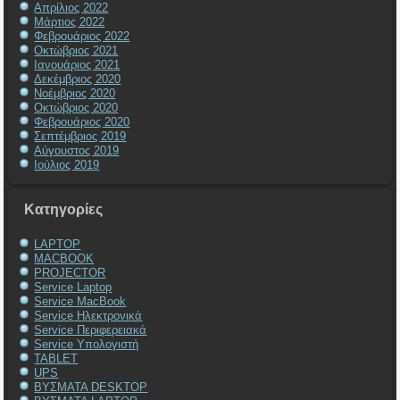
Απρίλιος 2022
Μάρτιος 2022
Φεβρουάριος 2022
Οκτώβριος 2021
Ιανουάριος 2021
Δεκέμβριος 2020
Νοέμβριος 2020
Οκτώβριος 2020
Φεβρουάριος 2020
Σεπτέμβριος 2019
Αύγουστος 2019
Ιούλιος 2019
Kατηγορίες
LAPTOP
MACBOOK
PROJECTOR
Service Laptop
Service MacBook
Service Ηλεκτρονικά
Service Περιφερειακά
Service Υπολογιστή
TABLET
UPS
ΒΥΣΜΑΤΑ DESKTOP