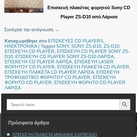
Επισκευή πλακέτας φορητού Sony CD
Player ZS-D10 από Λάρισα
Συνέχισε την ανάγνωση
→
Καταχωρήθηκε στο
ΕΠΙΣΚΕΥΕΣ CD PLAYERS
,
ΗΛΕΚΤΡΟΝΙΚΑ
|
Tagged
SONY
,
SONY ZS-D10
,
ZS-D10
,
ΕΠΙΣΚΕΥΗ CD PLAYER
,
ΕΠΙΣΚΕΥΗ CD PLAYER SONY ZS-
D10
,
ΕΠΙΣΚΕΥΗ CD PLAYER SONY ZS-D10 ΛΑΡΙΣΑ
,
ΕΠΙΣΚΕΥΗ CD PLAYER ΛΑΡΙΣΑ
,
ΕΠΙΣΚΕΥΗ LASER
ΦΟΡΗΤΟΥ CD PLAYER
,
ΕΠΙΣΚΕΥΗ ΠΛΑΚΕΤΑ CD PLAYER
,
ΕΠΙΣΚΕΥΗ ΠΛΑΚΕΤΑ CD PLAYER ΛΑΡΙΣΑ
,
ΕΠΙΣΚΕΥΗ
ΤΡΟΦΟΔΟΤΙΚΟ ΦΟΡΗΤΟΥ CD PLAYER
,
ΕΠΙΣΚΕΥΗ
ΦΟΡΗΤΟ CD PLAYER
,
ΕΠΙΣΚΕΥΗ ΦΟΡΗΤΟ CD PLAYER
ΛΑΡΙΣΑ
Search Button
Search
for:
Πρόσφατα άρθρα
ΕΠΙΣΚΕΥΗ ΠΛΑΚΕΤΑ ΜΗΧΑΝΗΣ ESPRESSO