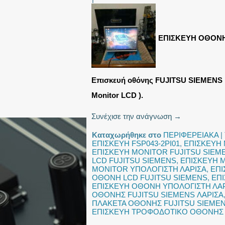
ΕΠΙΣΚΕΥΗ ΟΘΟΝΗ
Επισκευή οθόνης FUJITSU SIEMENS L
Monitor LCD ).
Συνέχισε την ανάγνωση
→
Καταχωρήθηκε στο
ΠΕΡΙΦΕΡΕΙΑΚΑ
|
ΕΠΙΣΚΕΥΗ FSP043-2PI01
,
ΕΠΙΣΚΕΥΗ
ΕΠΙΣΚΕΥΗ MONITOR FUJITSU SIEM
LCD FUJITSU SIEMENS
,
ΕΠΙΣΚΕΥΗ 
MONITOR ΥΠΟΛΟΓΙΣΤΗ ΛΑΡΙΣΑ
,
ΕΠΙ
ΟΘΟΝΗ LCD FUJITSU SIEMENS
,
ΕΠ
ΕΠΙΣΚΕΥΗ ΟΘΟΝΗ ΥΠΟΛΟΓΙΣΤΗ ΛΑ
ΟΘΟΝΗΣ FUJITSU SIEMENS ΛΑΡΙΣΑ
ΠΛΑΚΕΤΑ ΟΘΟΝΗΣ FUJITSU SIEME
ΕΠΙΣΚΕΥΗ ΤΡΟΦΟΔΟΤΙΚΟ ΟΘΟΝΗΣ 