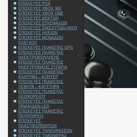
ΕΠΙΣΚΕΥΕΣ PSX
ΕΠΙΣΚΕΥΕΣ XBOX 360
ΕΠΙΣΚΕΥΕΣ XBOX ONE
ΕΠΙΣΚΕΥΕΣ ΔΕΚΤΩΝ
ΕΠΙΣΚΕΥΕΣ ΕΓΚΕΦΑΛΩΝ
ΕΠΙΣΚΕΥΕΣ ΕΝΙΣΧΥΤΩΝ ΗΧΟΥ
ΕΠΙΣΚΕΥΕΣ ΗΧΕΙΩΝ
ΕΠΙΣΚΕΥΕΣ ΜΟΝΑΔΩΝ
ΕΛΕΓΧΟΥ
ΕΠΙΣΚΕΥΕΣ ΠΛΑΚΕΤΑΣ GPS
ΕΠΙΣΚΕΥΕΣ ΠΛΑΚΕΤΑΣ
ΗΛΕΚΤΡΟΚΟΛΛΗΣΗΣ
ΕΠΙΣΚΕΥΕΣ ΠΛΑΚΕΤΑΣ
ΗΛΕΚΤΡΟΝΙΚΗΣ ΖΥΓΑΡΙΑ
ΕΠΙΣΚΕΥΕΣ ΠΛΑΚΕΤΑΣ
ΚΑΝΤΡΑΝ – ΚΟΝΤΕΡ
ΕΠΙΣΚΕΥΕΣ ΠΛΑΚΕΤΑΣ
ΛΕΒΗΤΑ – ΚΑΥΣΤΗΡΑ
ΕΠΙΣΚΕΥΕΣ ΠΛΑΚΕΤΑΣ
ΛΕΩΦΟΡΕΙΟΥ
ΕΠΙΣΚΕΥΕΣ ΠΛΑΚΕΤΑΣ
ΠΙΝΑΚΙΔΩΝ LED
ΕΠΙΣΚΕΥΕΣ ΠΛΑΚΕΤΑΣ
ΠΛΥΝΤΗΡΙΟΥ
ΕΠΙΣΚΕΥΕΣ
ΠΛΑΣΤΙΚΟΠΟΙΗΤΩΝ
ΕΠΙΣΚΕΥΕΣ ΤΗΛΕΟΡΑΣΕΩΝ
ΕΠΙΣΚΕΥΕΣ ΤΙΜΟΝΙΕΡΑΣ