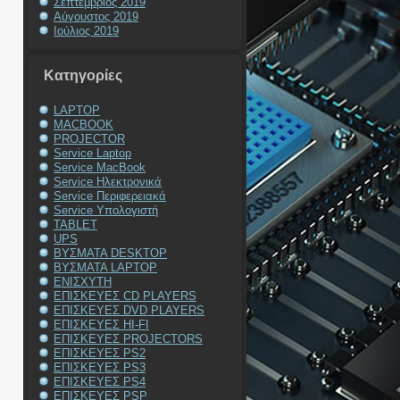
Σεπτέμβριος 2019
Αύγουστος 2019
Ιούλιος 2019
Kατηγορίες
LAPTOP
MACBOOK
PROJECTOR
Service Laptop
Service MacBook
Service Ηλεκτρονικά
Service Περιφερειακά
Service Υπολογιστή
TABLET
UPS
ΒΥΣΜΑΤΑ DESKTOP
ΒΥΣΜΑΤΑ LAPTOP
ΕΝΙΣΧΥΤΗ
ΕΠΙΣΚΕΥΕΣ CD PLAYERS
ΕΠΙΣΚΕΥΕΣ DVD PLAYERS
ΕΠΙΣΚΕΥΕΣ HI-FI
ΕΠΙΣΚΕΥΕΣ PROJECTORS
ΕΠΙΣΚΕΥΕΣ PS2
ΕΠΙΣΚΕΥΕΣ PS3
ΕΠΙΣΚΕΥΕΣ PS4
ΕΠΙΣΚΕΥΕΣ PSP