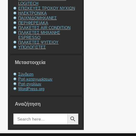
LOGITECH
ΕΠΙΣΚΕΥΕΣ ΤΡΟΧΟΥ ΝΥΧΙΩΝ
ΗΛΕΚΤΡΟΝΙΚΑ
ΠΑΙΧΝΙΔΟΜΗΧΑΝΕΣ
ΠΕΡΙΦΕΡΕΙΑΚΑ
ΠΛΑΚΕΤΕΣ AIR CONDITION
ΠΛΑΚΕΤΕΣ ΜΗΧΑΝΗΣ
ESPRESSO
ΠΛΑΚΕΤΕΣ ΨΥΓΕΙΟΥ
ΥΠΟΛΟΓΙΣΤΕΣ
Μεταστοιχεία
Σύνδεση
Ροή καταχωρίσεων
Ροή σχολίων
WordPress.org
Αναζήτηση
Search Button
Search
for: