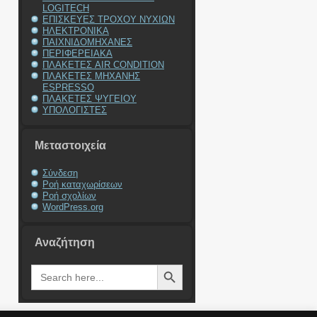
LOGITECH
ΕΠΙΣΚΕΥΕΣ ΤΡΟΧΟΥ ΝΥΧΙΩΝ
ΗΛΕΚΤΡΟΝΙΚΑ
ΠΑΙΧΝΙΔΟΜΗΧΑΝΕΣ
ΠΕΡΙΦΕΡΕΙΑΚΑ
ΠΛΑΚΕΤΕΣ AIR CONDITION
ΠΛΑΚΕΤΕΣ ΜΗΧΑΝΗΣ
ESPRESSO
ΠΛΑΚΕΤΕΣ ΨΥΓΕΙΟΥ
ΥΠΟΛΟΓΙΣΤΕΣ
Μεταστοιχεία
Σύνδεση
Ροή καταχωρίσεων
Ροή σχολίων
WordPress.org
Αναζήτηση
Search Button
Search
for: