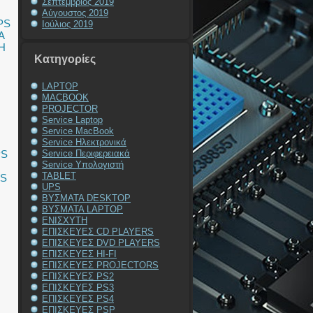
Σεπτέμβριος 2019
Αύγουστος 2019
PS
Ιούλιος 2019
Α
Η
Kατηγορίες
LAPTOP
MACBOOK
PROJECTOR
Service Laptop
Service MacBook
Service Ηλεκτρονικά
PS
Service Περιφερειακά
Service Υπολογιστή
TABLET
PS
UPS
ΒΥΣΜΑΤΑ DESKTOP
ΒΥΣΜΑΤΑ LAPTOP
ΕΝΙΣΧΥΤΗ
ΕΠΙΣΚΕΥΕΣ CD PLAYERS
ΕΠΙΣΚΕΥΕΣ DVD PLAYERS
ΕΠΙΣΚΕΥΕΣ HI-FI
ΕΠΙΣΚΕΥΕΣ PROJECTORS
ΕΠΙΣΚΕΥΕΣ PS2
ΕΠΙΣΚΕΥΕΣ PS3
ΕΠΙΣΚΕΥΕΣ PS4
ΕΠΙΣΚΕΥΕΣ PSP