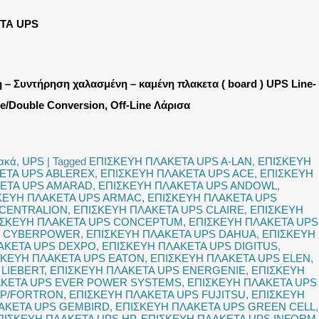
ΤΑ UPS
η – Συντήρηση χαλασμένη – καμένη πλακετα ( board ) UPS Line-
ine/Double Conversion, Off-Line Λάρισα
ιακά
,
UPS
|
Tagged
ΕΠΙΣΚΕΥΗ ΠΛΑΚΕΤΑ UPS A-LAN
,
ΕΠΙΣΚΕΥΗ
ΕΤΑ UPS ABLEREX
,
ΕΠΙΣΚΕΥΗ ΠΛΑΚΕΤΑ UPS ACE
,
ΕΠΙΣΚΕΥΗ
ΚΕΤΑ UPS AMARAD
,
ΕΠΙΣΚΕΥΗ ΠΛΑΚΕΤΑ UPS ANDOWL
,
ΚΕΥΗ ΠΛΑΚΕΤΑ UPS ARMAC
,
ΕΠΙΣΚΕΥΗ ΠΛΑΚΕΤΑ UPS
 CENTRALION
,
ΕΠΙΣΚΕΥΗ ΠΛΑΚΕΤΑ UPS CLAIRE
,
ΕΠΙΣΚΕΥΗ
ΙΣΚΕΥΗ ΠΛΑΚΕΤΑ UPS CONCEPTUM
,
ΕΠΙΣΚΕΥΗ ΠΛΑΚΕΤΑ UPS
S CYBERPOWER
,
ΕΠΙΣΚΕΥΗ ΠΛΑΚΕΤΑ UPS DAHUA
,
ΕΠΙΣΚΕΥΗ
ΑΚΕΤΑ UPS DEXPO
,
ΕΠΙΣΚΕΥΗ ΠΛΑΚΕΤΑ UPS DIGITUS
,
ΣΚΕΥΗ ΠΛΑΚΕΤΑ UPS EATON
,
ΕΠΙΣΚΕΥΗ ΠΛΑΚΕΤΑ UPS ELEN
,
LIEBERT
,
ΕΠΙΣΚΕΥΗ ΠΛΑΚΕΤΑ UPS ENERGENIE
,
ΕΠΙΣΚΕΥΗ
ΑΚΕΤΑ UPS EVER POWER SYSTEMS
,
ΕΠΙΣΚΕΥΗ ΠΛΑΚΕΤΑ UPS
SP/FORTRON
,
ΕΠΙΣΚΕΥΗ ΠΛΑΚΕΤΑ UPS FUJITSU
,
ΕΠΙΣΚΕΥΗ
ΑΚΕΤΑ UPS GEMBIRD
,
ΕΠΙΣΚΕΥΗ ΠΛΑΚΕΤΑ UPS GREEN CELL
,
ΠΙΣΚΕΥΗ ΠΛΑΚΕΤΑ UPS HP
,
ΕΠΙΣΚΕΥΗ ΠΛΑΚΕΤΑ UPS INFORM
,