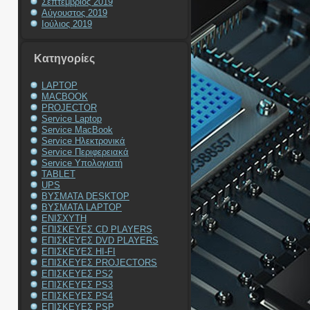
Σεπτέμβριος 2019
Αύγουστος 2019
Ιούλιος 2019
Kατηγορίες
LAPTOP
MACBOOK
PROJECTOR
Service Laptop
Service MacBook
Service Ηλεκτρονικά
Service Περιφερειακά
Service Υπολογιστή
TABLET
UPS
ΒΥΣΜΑΤΑ DESKTOP
ΒΥΣΜΑΤΑ LAPTOP
ΕΝΙΣΧΥΤΗ
ΕΠΙΣΚΕΥΕΣ CD PLAYERS
ΕΠΙΣΚΕΥΕΣ DVD PLAYERS
ΕΠΙΣΚΕΥΕΣ HI-FI
ΕΠΙΣΚΕΥΕΣ PROJECTORS
ΕΠΙΣΚΕΥΕΣ PS2
ΕΠΙΣΚΕΥΕΣ PS3
ΕΠΙΣΚΕΥΕΣ PS4
ΕΠΙΣΚΕΥΕΣ PSP