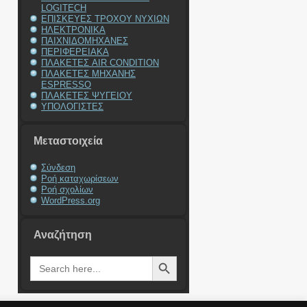
LOGITECH
ΕΠΙΣΚΕΥΕΣ ΤΡΟΧΟΥ ΝΥΧΙΩΝ
ΗΛΕΚΤΡΟΝΙΚΑ
ΠΑΙΧΝΙΔΟΜΗΧΑΝΕΣ
ΠΕΡΙΦΕΡΕΙΑΚΑ
ΠΛΑΚΕΤΕΣ AIR CONDITION
ΠΛΑΚΕΤΕΣ ΜΗΧΑΝΗΣ
ESPRESSO
ΠΛΑΚΕΤΕΣ ΨΥΓΕΙΟΥ
ΥΠΟΛΟΓΙΣΤΕΣ
Μεταστοιχεία
Σύνδεση
Ροή καταχωρίσεων
Ροή σχολίων
WordPress.org
Αναζήτηση
Search Button
Search
for: