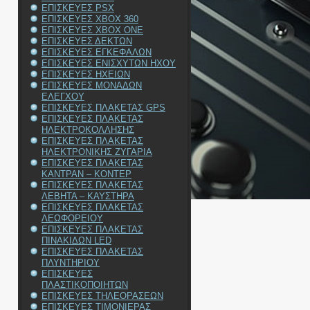
ΕΠΙΣΚΕΥΕΣ PSX
ΕΠΙΣΚΕΥΕΣ XBOX 360
ΕΠΙΣΚΕΥΕΣ XBOX ONE
ΕΠΙΣΚΕΥΕΣ ΔΕΚΤΩΝ
ΕΠΙΣΚΕΥΕΣ ΕΓΚΕΦΑΛΩΝ
ΕΠΙΣΚΕΥΕΣ ΕΝΙΣΧΥΤΩΝ ΗΧΟΥ
ΕΠΙΣΚΕΥΕΣ ΗΧΕΙΩΝ
ΕΠΙΣΚΕΥΕΣ ΜΟΝΑΔΩΝ
ΕΛΕΓΧΟΥ
ΕΠΙΣΚΕΥΕΣ ΠΛΑΚΕΤΑΣ GPS
ΕΠΙΣΚΕΥΕΣ ΠΛΑΚΕΤΑΣ
ΗΛΕΚΤΡΟΚΟΛΛΗΣΗΣ
ΕΠΙΣΚΕΥΕΣ ΠΛΑΚΕΤΑΣ
ΗΛΕΚΤΡΟΝΙΚΗΣ ΖΥΓΑΡΙΑ
ΕΠΙΣΚΕΥΕΣ ΠΛΑΚΕΤΑΣ
ΚΑΝΤΡΑΝ – ΚΟΝΤΕΡ
ΕΠΙΣΚΕΥΕΣ ΠΛΑΚΕΤΑΣ
ΛΕΒΗΤΑ – ΚΑΥΣΤΗΡΑ
ΕΠΙΣΚΕΥΕΣ ΠΛΑΚΕΤΑΣ
ΛΕΩΦΟΡΕΙΟΥ
ΕΠΙΣΚΕΥΕΣ ΠΛΑΚΕΤΑΣ
ΠΙΝΑΚΙΔΩΝ LED
ΕΠΙΣΚΕΥΕΣ ΠΛΑΚΕΤΑΣ
ΠΛΥΝΤΗΡΙΟΥ
ΕΠΙΣΚΕΥΕΣ
ΠΛΑΣΤΙΚΟΠΟΙΗΤΩΝ
ΕΠΙΣΚΕΥΕΣ ΤΗΛΕΟΡΑΣΕΩΝ
ΕΠΙΣΚΕΥΕΣ ΤΙΜΟΝΙΕΡΑΣ