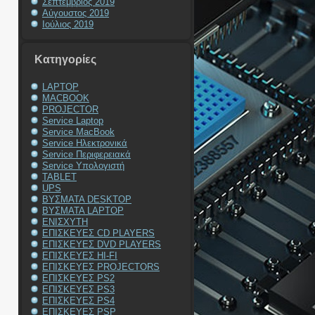
Σεπτέμβριος 2019
Αύγουστος 2019
Ιούλιος 2019
Kατηγορίες
LAPTOP
MACBOOK
PROJECTOR
Service Laptop
Service MacBook
Service Ηλεκτρονικά
Service Περιφερειακά
Service Υπολογιστή
TABLET
UPS
ΒΥΣΜΑΤΑ DESKTOP
ΒΥΣΜΑΤΑ LAPTOP
ΕΝΙΣΧΥΤΗ
ΕΠΙΣΚΕΥΕΣ CD PLAYERS
ΕΠΙΣΚΕΥΕΣ DVD PLAYERS
ΕΠΙΣΚΕΥΕΣ HI-FI
ΕΠΙΣΚΕΥΕΣ PROJECTORS
ΕΠΙΣΚΕΥΕΣ PS2
ΕΠΙΣΚΕΥΕΣ PS3
ΕΠΙΣΚΕΥΕΣ PS4
ΕΠΙΣΚΕΥΕΣ PSP