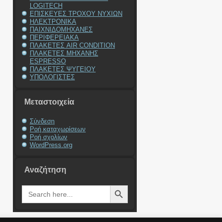
LOGITECH
ΕΠΙΣΚΕΥΕΣ ΤΡΟΧΟΥ ΝΥΧΙΩΝ
ΗΛΕΚΤΡΟΝΙΚΑ
ΠΑΙΧΝΙΔΟΜΗΧΑΝΕΣ
ΠΕΡΙΦΕΡΕΙΑΚΑ
ΠΛΑΚΕΤΕΣ AIR CONDITION
ΠΛΑΚΕΤΕΣ ΜΗΧΑΝΗΣ
ESPRESSO
ΠΛΑΚΕΤΕΣ ΨΥΓΕΙΟΥ
ΥΠΟΛΟΓΙΣΤΕΣ
Μεταστοιχεία
Σύνδεση
Ροή καταχωρίσεων
Ροή σχολίων
WordPress.org
Αναζήτηση
Search Button
Search
for: