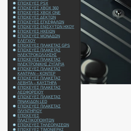
ΕΠΙΣΚΕΥΕΣ PSX
ΕΠΙΣΚΕΥΕΣ XBOX 360
ΕΠΙΣΚΕΥΕΣ XBOX ONE
ΕΠΙΣΚΕΥΕΣ ΔΕΚΤΩΝ
ΕΠΙΣΚΕΥΕΣ ΕΓΚΕΦΑΛΩΝ
ΕΠΙΣΚΕΥΕΣ ΕΝΙΣΧΥΤΩΝ ΗΧΟΥ
ΕΠΙΣΚΕΥΕΣ ΗΧΕΙΩΝ
ΕΠΙΣΚΕΥΕΣ ΜΟΝΑΔΩΝ
ΕΛΕΓΧΟΥ
ΕΠΙΣΚΕΥΕΣ ΠΛΑΚΕΤΑΣ GPS
ΕΠΙΣΚΕΥΕΣ ΠΛΑΚΕΤΑΣ
ΗΛΕΚΤΡΟΚΟΛΛΗΣΗΣ
ΕΠΙΣΚΕΥΕΣ ΠΛΑΚΕΤΑΣ
ΗΛΕΚΤΡΟΝΙΚΗΣ ΖΥΓΑΡΙΑ
ΕΠΙΣΚΕΥΕΣ ΠΛΑΚΕΤΑΣ
ΚΑΝΤΡΑΝ – ΚΟΝΤΕΡ
ΕΠΙΣΚΕΥΕΣ ΠΛΑΚΕΤΑΣ
ΛΕΒΗΤΑ – ΚΑΥΣΤΗΡΑ
ΕΠΙΣΚΕΥΕΣ ΠΛΑΚΕΤΑΣ
ΛΕΩΦΟΡΕΙΟΥ
ΕΠΙΣΚΕΥΕΣ ΠΛΑΚΕΤΑΣ
ΠΙΝΑΚΙΔΩΝ LED
ΕΠΙΣΚΕΥΕΣ ΠΛΑΚΕΤΑΣ
ΠΛΥΝΤΗΡΙΟΥ
ΕΠΙΣΚΕΥΕΣ
ΠΛΑΣΤΙΚΟΠΟΙΗΤΩΝ
ΕΠΙΣΚΕΥΕΣ ΤΗΛΕΟΡΑΣΕΩΝ
ΕΠΙΣΚΕΥΕΣ ΤΙΜΟΝΙΕΡΑΣ