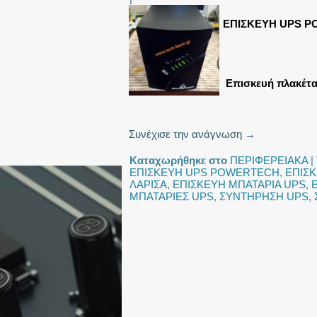
ΕΠΙΣΚΕΥΗ UPS P
Επισκευή πλακέτα
Συνέχισε την ανάγνωση
→
Καταχωρήθηκε στο
ΠΕΡΙΦΕΡΕΙΑΚΑ
|
ΕΠΙΣΚΕΥΗ UPS POWERTECH
,
ΕΠΙΣΚ
ΛΑΡΙΣΑ
,
ΕΠΙΣΚΕΥΗ ΜΠΑΤΑΡΙΑ UPS
,
ΜΠΑΤΑΡΙΕΣ UPS
,
ΣΥΝΤΗΡΗΣΗ UPS
,