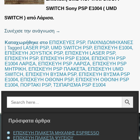
SWITCH Sony PSP E1004 ( UMD
SWITCH ) από Λάρισα.
Συνέχισε την ανάγνωση
→
Καταχωρήθηκε στο
ΕΠΙΣΚΕΥΕΣ PSP
,
ΠΑΙΧΝΙΔΟΜΗΧΑΝΕΣ
|
Tagged
LASER PSP
,
UMD SWITCH PSP
,
ΕΠΙΣΚΕΥΗ E1004
,
ΕΠΙΣΚΕΥΗ JOYSTICK PSP
,
ΕΠΙΣΚΕΥΗ LASER PSP
,
ΕΠΙΣΚΕΥΗ PSP
,
ΕΠΙΣΚΕΥΗ PSP E1004
,
ΕΠΙΣΚΕΥΗ PSP
E1004 ΛΑΡΙΣΑ
,
ΕΠΙΣΚΕΥΗ PSP ΛΑΡΙΣΑ
,
ΕΠΙΣΚΕΥΗ PSP
ΜΗΤΡΙΚΗ
,
ΕΠΙΣΚΕΥΗ PSP ΠΛΑΚΕΤΑ
,
ΕΠΙΣΚΕΥΗ UMD
SWITCH
,
ΕΠΙΣΚΕΥΗ ΒΥΣΜΑ PSP
,
ΕΠΙΣΚΕΥΗ ΒΥΣΜΑ PSP
E1004
,
ΕΠΙΣΚΕΥΗ ΟΘΟΝΗ PSP
,
ΕΠΙΣΚΕΥΗ ΟΘΟΝΗ PSP
E1004
,
ΠΟΡΤΑΚΙ PSP
,
ΤΣΙΠΑΡΙΣΜΑ PSP E1004
Search Button
Search
for:
Πρόσφατα άρθρα
ΕΠΙΣΚΕΥΗ ΠΛΑΚΕΤΑ ΜΗΧΑΝΗΣ ESPRESSO
ΕΠΙΣΚΕΥΗ ΠΛΑΚΕΤΑ ΨΥΓΕΙΟΥ