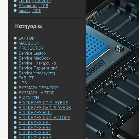
Σεπτέμβριος 2019
Αύγουστος 2019
Ιούλιος 2019
Kατηγορίες
LAPTOP
MACBOOK
PROJECTOR
Service Laptop
Service MacBook
Service Ηλεκτρονικά
Service Περιφερειακά
Service Υπολογιστή
TABLET
UPS
ΒΥΣΜΑΤΑ DESKTOP
ΒΥΣΜΑΤΑ LAPTOP
ΕΝΙΣΧΥΤΗ
ΕΠΙΣΚΕΥΕΣ CD PLAYERS
ΕΠΙΣΚΕΥΕΣ DVD PLAYERS
ΕΠΙΣΚΕΥΕΣ HI-FI
ΕΠΙΣΚΕΥΕΣ PROJECTORS
ΕΠΙΣΚΕΥΕΣ PS2
ΕΠΙΣΚΕΥΕΣ PS3
ΕΠΙΣΚΕΥΕΣ PS4
ΕΠΙΣΚΕΥΕΣ PSP