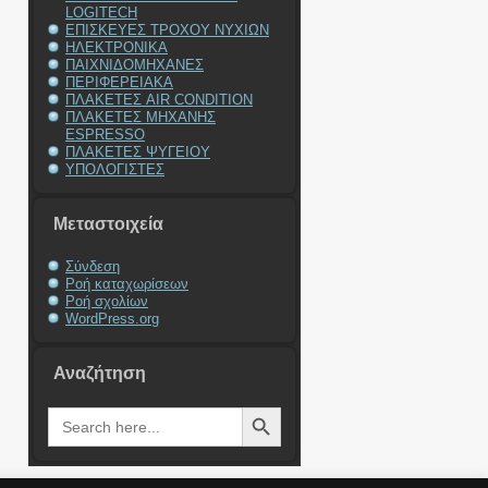
LOGITECH
ΕΠΙΣΚΕΥΕΣ ΤΡΟΧΟΥ ΝΥΧΙΩΝ
ΗΛΕΚΤΡΟΝΙΚΑ
ΠΑΙΧΝΙΔΟΜΗΧΑΝΕΣ
ΠΕΡΙΦΕΡΕΙΑΚΑ
ΠΛΑΚΕΤΕΣ AIR CONDITION
ΠΛΑΚΕΤΕΣ ΜΗΧΑΝΗΣ
ESPRESSO
ΠΛΑΚΕΤΕΣ ΨΥΓΕΙΟΥ
ΥΠΟΛΟΓΙΣΤΕΣ
Μεταστοιχεία
Σύνδεση
Ροή καταχωρίσεων
Ροή σχολίων
WordPress.org
Αναζήτηση
Search Button
Search
for: