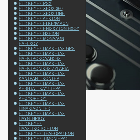
ΕΠΙΣΚΕΥΕΣ PSX
ΕΠΙΣΚΕΥΕΣ XBOX 360
ΕΠΙΣΚΕΥΕΣ XBOX ONE
ΕΠΙΣΚΕΥΕΣ ΔΕΚΤΩΝ
ΕΠΙΣΚΕΥΕΣ ΕΓΚΕΦΑΛΩΝ
ΕΠΙΣΚΕΥΕΣ ΕΝΙΣΧΥΤΩΝ ΗΧΟΥ
ΕΠΙΣΚΕΥΕΣ ΗΧΕΙΩΝ
ΕΠΙΣΚΕΥΕΣ ΜΟΝΑΔΩΝ
ΕΛΕΓΧΟΥ
ΕΠΙΣΚΕΥΕΣ ΠΛΑΚΕΤΑΣ GPS
ΕΠΙΣΚΕΥΕΣ ΠΛΑΚΕΤΑΣ
ΗΛΕΚΤΡΟΚΟΛΛΗΣΗΣ
ΕΠΙΣΚΕΥΕΣ ΠΛΑΚΕΤΑΣ
ΗΛΕΚΤΡΟΝΙΚΗΣ ΖΥΓΑΡΙΑ
ΕΠΙΣΚΕΥΕΣ ΠΛΑΚΕΤΑΣ
ΚΑΝΤΡΑΝ – ΚΟΝΤΕΡ
ΕΠΙΣΚΕΥΕΣ ΠΛΑΚΕΤΑΣ
ΛΕΒΗΤΑ – ΚΑΥΣΤΗΡΑ
ΕΠΙΣΚΕΥΕΣ ΠΛΑΚΕΤΑΣ
ΛΕΩΦΟΡΕΙΟΥ
ΕΠΙΣΚΕΥΕΣ ΠΛΑΚΕΤΑΣ
ΠΙΝΑΚΙΔΩΝ LED
ΕΠΙΣΚΕΥΕΣ ΠΛΑΚΕΤΑΣ
ΠΛΥΝΤΗΡΙΟΥ
ΕΠΙΣΚΕΥΕΣ
ΠΛΑΣΤΙΚΟΠΟΙΗΤΩΝ
ΕΠΙΣΚΕΥΕΣ ΤΗΛΕΟΡΑΣΕΩΝ
ΕΠΙΣΚΕΥΕΣ ΤΙΜΟΝΙΕΡΑΣ