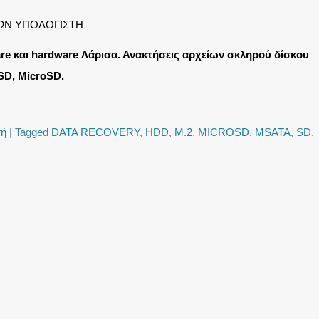
ΩΝ ΥΠΟΛΟΓΙΣΤΗ
re και hardware Λάρισα. Ανακτήσεις αρχείων σκληρού δίσκου
SD, MicroSD.
τή
|
Tagged
DATA RECOVERY
,
HDD
,
M.2
,
MICROSD
,
MSATA
,
SD
,