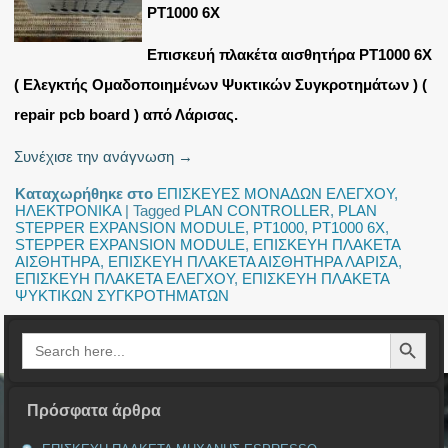
PT1000 6X
Επισκευή πλακέτα αισθητήρα PT1000 6X
( Ελεγκτής Ομαδοποιημένων Ψυκτικών Συγκροτημάτων ) (
repair pcb board ) από Λάρισας.
Συνέχισε την ανάγνωση
→
Καταχωρήθηκε στο
ΕΠΙΣΚΕΥΕΣ ΜΟΝΑΔΩΝ ΕΛΕΓΧΟΥ
,
ΗΛΕΚΤΡΟΝΙΚΑ
|
Tagged
PLAN CONTROLLER
,
PLAN
STEPPER EXPANSION MODULE
,
PT1000
,
PT1000 6X
,
STEPPER EXPANSION MODULE
,
ΕΠΙΣΚΕΥΗ ΠΛΑΚΕΤΑ
ΑΙΣΘΗΤΗΡΑ
,
ΕΠΙΣΚΕΥΗ ΠΛΑΚΕΤΑ ΑΙΣΘΗΤΗΡΑ ΛΑΡΙΣΑ
,
ΕΠΙΣΚΕΥΗ ΠΛΑΚΕΤΑ ΕΛΕΓΧΟΥ
,
ΕΠΙΣΚΕΥΗ ΠΛΑΚΕΤΑ
ΨΥΚΤΙΚΩΝ ΣΥΓΚΡΟΤΗΜΑΤΩΝ
Search Button
Search
for:
Πρόσφατα άρθρα