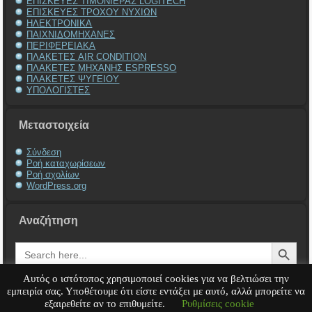
ΕΠΙΣΚΕΥΕΣ ΤΙΜΟΝΙΕΡΑΣ LOGITECH
ΕΠΙΣΚΕΥΕΣ ΤΡΟΧΟΥ ΝΥΧΙΩΝ
ΗΛΕΚΤΡΟΝΙΚΑ
ΠΑΙΧΝΙΔΟΜΗΧΑΝΕΣ
ΠΕΡΙΦΕΡΕΙΑΚΑ
ΠΛΑΚΕΤΕΣ AIR CONDITION
ΠΛΑΚΕΤΕΣ ΜΗΧΑΝΗΣ ESPRESSO
ΠΛΑΚΕΤΕΣ ΨΥΓΕΙΟΥ
ΥΠΟΛΟΓΙΣΤΕΣ
Μεταστοιχεία
Σύνδεση
Ροή καταχωρίσεων
Ροή σχολίων
WordPress.org
Αναζήτηση
Search Button
Search
for:
Αυτός ο ιστότοπος χρησιμοποιεί cookies για να βελτιώσει την
εμπειρία σας. Υποθέτουμε ότι είστε εντάξει με αυτό, αλλά μπορείτε να
εξαιρεθείτε αν το επιθυμείτε.
Ρυθμίσεις cookie
Service Υπολογιστή
Service Laptop
Service Macbook
Service Περιφερειακά
Service