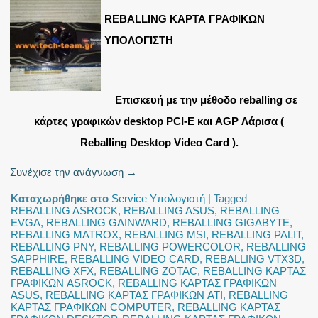
REBALLING ΚΑΡΤΑ ΓΡΑΦΙΚΩΝ
ΥΠΟΛΟΓΙΣΤΗ
Επισκευή με την μέθοδο reballing σε
κάρτες γραφικών desktop PCI-E και AGP Λάρισα (
Reballing Desktop Video Card ).
Συνέχισε την ανάγνωση
→
Καταχωρήθηκε στο
Service Υπολογιστή
|
Tagged
REBALLING ASROCK
,
REBALLING ASUS
,
REBALLING
EVGA
,
REBALLING GAINWARD
,
REBALLING GIGABYTE
,
REBALLING MATROX
,
REBALLING MSI
,
REBALLING PALIT
,
REBALLING PNY
,
REBALLING POWERCOLOR
,
REBALLING
SAPPHIRE
,
REBALLING VIDEO CARD
,
REBALLING VTX3D
,
REBALLING XFX
,
REBALLING ZOTAC
,
REBALLING ΚΑΡΤΑΣ
ΓΡΑΦΙΚΩΝ ASROCK
,
REBALLING ΚΑΡΤΑΣ ΓΡΑΦΙΚΩΝ
ASUS
,
REBALLING ΚΑΡΤΑΣ ΓΡΑΦΙΚΩΝ ATI
,
REBALLING
ΚΑΡΤΑΣ ΓΡΑΦΙΚΩΝ COMPUTER
,
REBALLING ΚΑΡΤΑΣ