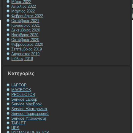
Μάιος 2022
Απρίλιος 2022
Μάρτιος 2022
Φεβρουάριος 2022
Οκτώβριος 2021
Ιανουάριος 2021
Δεκέμβριος 2020
Νοέμβριος 2020
Οκτώβριος 2020
Φεβρουάριος 2020
Σεπτέμβριος 2019
Αύγουστος 2019
Ιούλιος 2019
Kατηγορίες
LAPTOP
MACBOOK
PROJECTOR
Service Laptop
Service MacBook
Service Ηλεκτρονικά
Service Περιφερειακά
Service Υπολογιστή
TABLET
UPS
ΒΥΣΜΑΤΑ DESKTOP