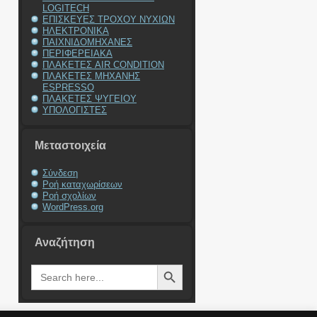
LOGITECH
ΕΠΙΣΚΕΥΕΣ ΤΡΟΧΟΥ ΝΥΧΙΩΝ
ΗΛΕΚΤΡΟΝΙΚΑ
ΠΑΙΧΝΙΔΟΜΗΧΑΝΕΣ
ΠΕΡΙΦΕΡΕΙΑΚΑ
ΠΛΑΚΕΤΕΣ AIR CONDITION
ΠΛΑΚΕΤΕΣ ΜΗΧΑΝΗΣ
ESPRESSO
ΠΛΑΚΕΤΕΣ ΨΥΓΕΙΟΥ
ΥΠΟΛΟΓΙΣΤΕΣ
Μεταστοιχεία
Σύνδεση
Ροή καταχωρίσεων
Ροή σχολίων
WordPress.org
Αναζήτηση
Search Button
Search
for: