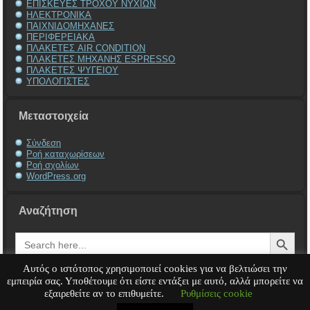
ΕΠΙΣΚΕΥΕΣ ΤΡΟΧΟΥ ΝΥΧΙΩΝ
ΗΛΕΚΤΡΟΝΙΚΑ
ΠΑΙΧΝΙΔΟΜΗΧΑΝΕΣ
ΠΕΡΙΦΕΡΕΙΑΚΑ
ΠΛΑΚΕΤΕΣ AIR CONDITION
ΠΛΑΚΕΤΕΣ ΜΗΧΑΝΗΣ ESPRESSO
ΠΛΑΚΕΤΕΣ ΨΥΓΕΙΟΥ
ΥΠΟΛΟΓΙΣΤΕΣ
Μεταστοιχεία
Σύνδεση
Ροή καταχωρίσεων
Ροή σχολίων
WordPress.org
Αναζήτηση
Search Button
Search
for:
Αυτός ο ιστότοπος χρησιμοποιεί cookies για να βελτιώσει την
εμπειρία σας. Υποθέτουμε ότι είστε εντάξει με αυτό, αλλά μπορείτε να
εξαιρεθείτε αν το επιθυμείτε.
Ρυθμίσεις cookie
Service Υπολογιστή
Service Laptop
Service Macbook
Service Περιφερειακά
Service
Παιχνιδομηχανές
Service Ηλεκτρονικά