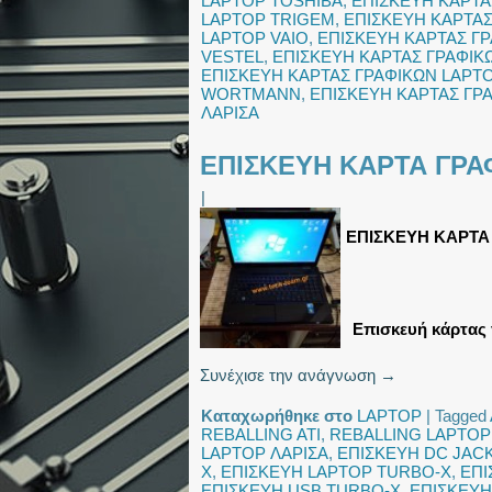
LAPTOP TOSHIBA
,
ΕΠΙΣΚΕΥΗ ΚΑΡΤΑ
LAPTOP TRIGEM
,
ΕΠΙΣΚΕΥΗ ΚΑΡΤΑΣ
LAPTOP VAIO
,
ΕΠΙΣΚΕΥΗ ΚΑΡΤΑΣ Γ
VESTEL
,
ΕΠΙΣΚΕΥΗ ΚΑΡΤΑΣ ΓΡΑΦΙΚ
ΕΠΙΣΚΕΥΗ ΚΑΡΤΑΣ ΓΡΑΦΙΚΩΝ LAPT
WORTMANN
,
ΕΠΙΣΚΕΥΗ ΚΑΡΤΑΣ ΓΡ
ΛΑΡΙΣΑ
ΕΠΙΣΚΕΥΗ ΚΑΡΤΑ ΓΡΑ
|
ΕΠΙΣΚΕΥΗ ΚΑΡΤΑ
Επισκευή κάρτας 
Συνέχισε την ανάγνωση
→
Καταχωρήθηκε στο
LAPTOP
|
Tagged
REBALLING ATI
,
REBALLING LAPTOP
LAPTOP ΛΑΡΙΣΑ
,
ΕΠΙΣΚΕΥΗ DC JAC
X
,
ΕΠΙΣΚΕΥΗ LAPTOP TURBO-X
,
ΕΠΙ
ΕΠΙΣΚΕΥΗ USB TURBO-X
,
ΕΠΙΣΚΕΥΗ