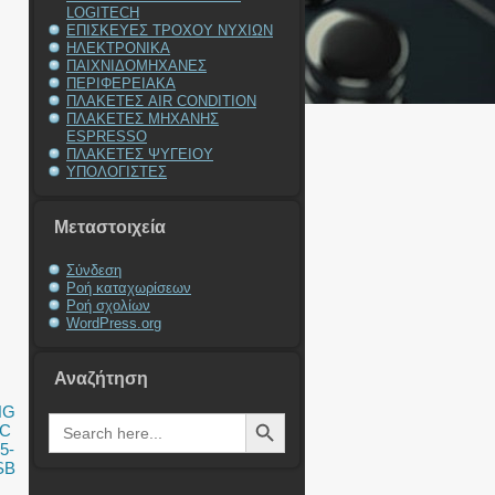
LOGITECH
ΕΠΙΣΚΕΥΕΣ ΤΡΟΧΟΥ ΝΥΧΙΩΝ
ΗΛΕΚΤΡΟΝΙΚΑ
ΠΑΙΧΝΙΔΟΜΗΧΑΝΕΣ
ΠΕΡΙΦΕΡΕΙΑΚΑ
ΠΛΑΚΕΤΕΣ AIR CONDITION
ΠΛΑΚΕΤΕΣ ΜΗΧΑΝΗΣ
ESPRESSO
ΠΛΑΚΕΤΕΣ ΨΥΓΕΙΟΥ
ΥΠΟΛΟΓΙΣΤΕΣ
Μεταστοιχεία
Σύνδεση
Ροή καταχωρίσεων
Ροή σχολίων
WordPress.org
Αναζήτηση
NG
Search Button
Search
DC
for:
5-
SB