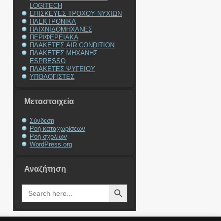
LOGITECH
ΕΠΙΣΚΕΥΕΣ ΤΡΟΧΟΥ ΝΥΧΙΩΝ
ΗΛΕΚΤΡΟΝΙΚΑ
ΠΑΙΧΝΙΔΟΜΗΧΑΝΕΣ
ΠΕΡΙΦΕΡΕΙΑΚΑ
ΠΛΑΚΕΤΕΣ AIR CONDITION
ΠΛΑΚΕΤΕΣ ΜΗΧΑΝΗΣ
ESPRESSO
ΠΛΑΚΕΤΕΣ ΨΥΓΕΙΟΥ
ΥΠΟΛΟΓΙΣΤΕΣ
Μεταστοιχεία
Σύνδεση
Ροή καταχωρίσεων
Ροή σχολίων
WordPress.org
Αναζήτηση
Search Button
Search
for: