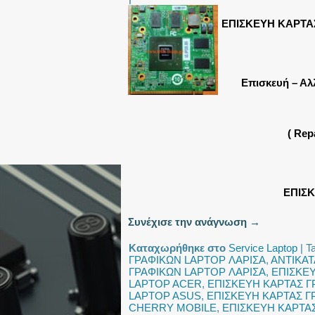
ΕΠΙΣΚΕΥΗ ΚΑΡΤΑ
Επισκευή – Αλ
( Rep
ΕΠΙΣ
Συνέχισε την ανάγνωση
→
Καταχωρήθηκε στο
Service Laptop
|
T
ΓΡΑΦΙΚΩΝ LAPTOP ΛΑΡΙΣΑ
,
ΑΝΤΙΚΑΤ
ΓΡΑΦΙΚΩΝ LAPTOP ΛΑΡΙΣΑ
,
ΕΠΙΣΚΕ
LAPTOP ACER
,
ΕΠΙΣΚΕΥΗ ΚΑΡΤΑΣ Γ
LAPTOP ASUS
,
ΕΠΙΣΚΕΥΗ ΚΑΡΤΑΣ Γ
CHERRY MOBILE
,
ΕΠΙΣΚΕΥΗ ΚΑΡΤΑ