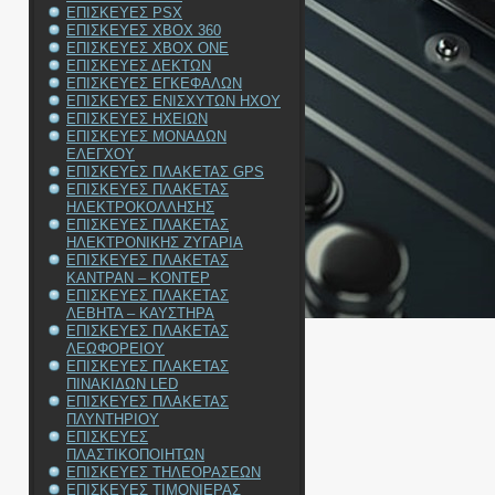
ΕΠΙΣΚΕΥΕΣ PSX
ΕΠΙΣΚΕΥΕΣ XBOX 360
ΕΠΙΣΚΕΥΕΣ XBOX ONE
ΕΠΙΣΚΕΥΕΣ ΔΕΚΤΩΝ
ΕΠΙΣΚΕΥΕΣ ΕΓΚΕΦΑΛΩΝ
ΕΠΙΣΚΕΥΕΣ ΕΝΙΣΧΥΤΩΝ ΗΧΟΥ
ΕΠΙΣΚΕΥΕΣ ΗΧΕΙΩΝ
ΕΠΙΣΚΕΥΕΣ ΜΟΝΑΔΩΝ
ΕΛΕΓΧΟΥ
ΕΠΙΣΚΕΥΕΣ ΠΛΑΚΕΤΑΣ GPS
ΕΠΙΣΚΕΥΕΣ ΠΛΑΚΕΤΑΣ
ΗΛΕΚΤΡΟΚΟΛΛΗΣΗΣ
ΕΠΙΣΚΕΥΕΣ ΠΛΑΚΕΤΑΣ
ΗΛΕΚΤΡΟΝΙΚΗΣ ΖΥΓΑΡΙΑ
ΕΠΙΣΚΕΥΕΣ ΠΛΑΚΕΤΑΣ
ΚΑΝΤΡΑΝ – ΚΟΝΤΕΡ
ΕΠΙΣΚΕΥΕΣ ΠΛΑΚΕΤΑΣ
ΛΕΒΗΤΑ – ΚΑΥΣΤΗΡΑ
ΕΠΙΣΚΕΥΕΣ ΠΛΑΚΕΤΑΣ
ΛΕΩΦΟΡΕΙΟΥ
ΕΠΙΣΚΕΥΕΣ ΠΛΑΚΕΤΑΣ
ΠΙΝΑΚΙΔΩΝ LED
ΕΠΙΣΚΕΥΕΣ ΠΛΑΚΕΤΑΣ
ΠΛΥΝΤΗΡΙΟΥ
ΕΠΙΣΚΕΥΕΣ
ΠΛΑΣΤΙΚΟΠΟΙΗΤΩΝ
ΕΠΙΣΚΕΥΕΣ ΤΗΛΕΟΡΑΣΕΩΝ
ΕΠΙΣΚΕΥΕΣ ΤΙΜΟΝΙΕΡΑΣ