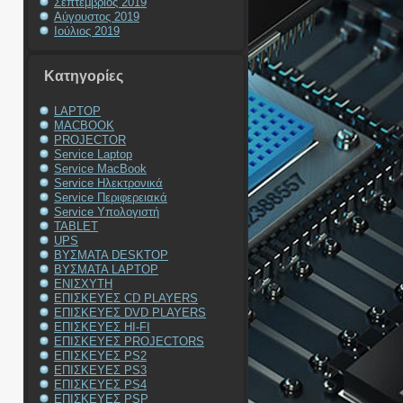
Σεπτέμβριος 2019
Αύγουστος 2019
Ιούλιος 2019
Kατηγορίες
LAPTOP
MACBOOK
PROJECTOR
Service Laptop
Service MacBook
Service Ηλεκτρονικά
Service Περιφερειακά
Service Υπολογιστή
TABLET
UPS
ΒΥΣΜΑΤΑ DESKTOP
ΒΥΣΜΑΤΑ LAPTOP
ΕΝΙΣΧΥΤΗ
ΕΠΙΣΚΕΥΕΣ CD PLAYERS
ΕΠΙΣΚΕΥΕΣ DVD PLAYERS
ΕΠΙΣΚΕΥΕΣ HI-FI
ΕΠΙΣΚΕΥΕΣ PROJECTORS
ΕΠΙΣΚΕΥΕΣ PS2
ΕΠΙΣΚΕΥΕΣ PS3
ΕΠΙΣΚΕΥΕΣ PS4
ΕΠΙΣΚΕΥΕΣ PSP