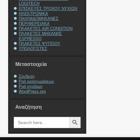
LOGITECH
ΕΠΙΣΚΕΥΕΣ ΤΡΟΧΟΥ ΝΥΧΙΩΝ
ΗΛΕΚΤΡΟΝΙΚΑ
ΠΑΙΧΝΙΔΟΜΗΧΑΝΕΣ
ΠΕΡΙΦΕΡΕΙΑΚΑ
ΠΛΑΚΕΤΕΣ AIR CONDITION
ΠΛΑΚΕΤΕΣ ΜΗΧΑΝΗΣ
ESPRESSO
ΠΛΑΚΕΤΕΣ ΨΥΓΕΙΟΥ
ΥΠΟΛΟΓΙΣΤΕΣ
Μεταστοιχεία
Σύνδεση
Ροή καταχωρίσεων
Ροή σχολίων
WordPress.org
Αναζήτηση
Search Button
Search
for: