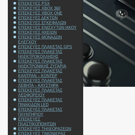
ΕΠΙΣΚΕΥΕΣ PSX
ΕΠΙΣΚΕΥΕΣ XBOX 360
ΕΠΙΣΚΕΥΕΣ XBOX ONE
ΕΠΙΣΚΕΥΕΣ ΔΕΚΤΩΝ
ΕΠΙΣΚΕΥΕΣ ΕΓΚΕΦΑΛΩΝ
ΕΠΙΣΚΕΥΕΣ ΕΝΙΣΧΥΤΩΝ ΗΧΟΥ
ΕΠΙΣΚΕΥΕΣ ΗΧΕΙΩΝ
ΕΠΙΣΚΕΥΕΣ ΜΟΝΑΔΩΝ
ΕΛΕΓΧΟΥ
ΕΠΙΣΚΕΥΕΣ ΠΛΑΚΕΤΑΣ GPS
ΕΠΙΣΚΕΥΕΣ ΠΛΑΚΕΤΑΣ
ΗΛΕΚΤΡΟΚΟΛΛΗΣΗΣ
ΕΠΙΣΚΕΥΕΣ ΠΛΑΚΕΤΑΣ
ΗΛΕΚΤΡΟΝΙΚΗΣ ΖΥΓΑΡΙΑ
ΕΠΙΣΚΕΥΕΣ ΠΛΑΚΕΤΑΣ
ΚΑΝΤΡΑΝ – ΚΟΝΤΕΡ
ΕΠΙΣΚΕΥΕΣ ΠΛΑΚΕΤΑΣ
ΛΕΒΗΤΑ – ΚΑΥΣΤΗΡΑ
ΕΠΙΣΚΕΥΕΣ ΠΛΑΚΕΤΑΣ
ΛΕΩΦΟΡΕΙΟΥ
ΕΠΙΣΚΕΥΕΣ ΠΛΑΚΕΤΑΣ
ΠΙΝΑΚΙΔΩΝ LED
ΕΠΙΣΚΕΥΕΣ ΠΛΑΚΕΤΑΣ
ΠΛΥΝΤΗΡΙΟΥ
ΕΠΙΣΚΕΥΕΣ
ΠΛΑΣΤΙΚΟΠΟΙΗΤΩΝ
ΕΠΙΣΚΕΥΕΣ ΤΗΛΕΟΡΑΣΕΩΝ
ΕΠΙΣΚΕΥΕΣ ΤΙΜΟΝΙΕΡΑΣ