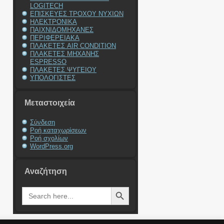
LOGITECH
ΕΠΙΣΚΕΥΕΣ ΤΡΟΧΟΥ ΝΥΧΙΩΝ
ΗΛΕΚΤΡΟΝΙΚΑ
ΠΑΙΧΝΙΔΟΜΗΧΑΝΕΣ
ΠΕΡΙΦΕΡΕΙΑΚΑ
ΠΛΑΚΕΤΕΣ AIR CONDITION
ΠΛΑΚΕΤΕΣ ΜΗΧΑΝΗΣ
ESPRESSO
ΠΛΑΚΕΤΕΣ ΨΥΓΕΙΟΥ
ΥΠΟΛΟΓΙΣΤΕΣ
Μεταστοιχεία
Σύνδεση
Ροή καταχωρίσεων
Ροή σχολίων
WordPress.org
Αναζήτηση
Search Button
Search
for: