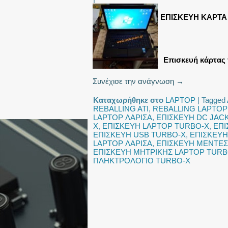
ΕΠΙΣΚΕΥΗ ΚΑΡΤΑ
Επισκευή κάρτας 
Συνέχισε την ανάγνωση
→
Καταχωρήθηκε στο
LAPTOP
|
Tagged
REBALLING ATI
,
REBALLING LAPTOP
LAPTOP ΛΑΡΙΣΑ
,
ΕΠΙΣΚΕΥΗ DC JAC
X
,
ΕΠΙΣΚΕΥΗ LAPTOP TURBO-X
,
ΕΠΙ
ΕΠΙΣΚΕΥΗ USB TURBO-X
,
ΕΠΙΣΚΕΥΗ
LAPTOP ΛΑΡΙΣΑ
,
ΕΠΙΣΚΕΥΗ ΜΕΝΤΕΣ
ΕΠΙΣΚΕΥΗ ΜΗΤΡΙΚΗΣ LAPTOP TURB
ΠΛΗΚΤΡΟΛΟΓΙΟ TURBO-X