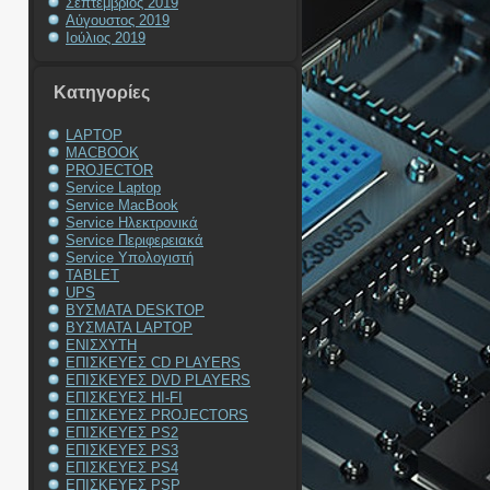
Σεπτέμβριος 2019
Αύγουστος 2019
Ιούλιος 2019
Kατηγορίες
LAPTOP
MACBOOK
PROJECTOR
Service Laptop
Service MacBook
Service Ηλεκτρονικά
Service Περιφερειακά
Service Υπολογιστή
TABLET
UPS
ΒΥΣΜΑΤΑ DESKTOP
ΒΥΣΜΑΤΑ LAPTOP
ΕΝΙΣΧΥΤΗ
ΕΠΙΣΚΕΥΕΣ CD PLAYERS
ΕΠΙΣΚΕΥΕΣ DVD PLAYERS
ΕΠΙΣΚΕΥΕΣ HI-FI
ΕΠΙΣΚΕΥΕΣ PROJECTORS
ΕΠΙΣΚΕΥΕΣ PS2
ΕΠΙΣΚΕΥΕΣ PS3
ΕΠΙΣΚΕΥΕΣ PS4
ΕΠΙΣΚΕΥΕΣ PSP