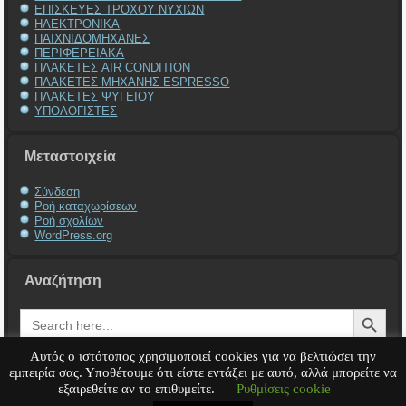
ΕΠΙΣΚΕΥΕΣ ΤΡΟΧΟΥ ΝΥΧΙΩΝ
ΗΛΕΚΤΡΟΝΙΚΑ
ΠΑΙΧΝΙΔΟΜΗΧΑΝΕΣ
ΠΕΡΙΦΕΡΕΙΑΚΑ
ΠΛΑΚΕΤΕΣ AIR CONDITION
ΠΛΑΚΕΤΕΣ ΜΗΧΑΝΗΣ ESPRESSO
ΠΛΑΚΕΤΕΣ ΨΥΓΕΙΟΥ
ΥΠΟΛΟΓΙΣΤΕΣ
Μεταστοιχεία
Σύνδεση
Ροή καταχωρίσεων
Ροή σχολίων
WordPress.org
Αναζήτηση
Search Button
Search
for:
Αυτός ο ιστότοπος χρησιμοποιεί cookies για να βελτιώσει την
εμπειρία σας. Υποθέτουμε ότι είστε εντάξει με αυτό, αλλά μπορείτε να
εξαιρεθείτε αν το επιθυμείτε.
Ρυθμίσεις cookie
Service Υπολογιστή
Service Laptop
Service Macbook
Service Περιφερειακά
Service
Παιχνιδομηχανές
Service Ηλεκτρονικά