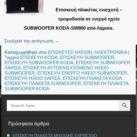
Επισκευή πλακέτας ενισχυτή –
τροφοδοσία σε ενεργό ηχείο
SUBWOOFER KODA-SW800 από Λάρισα.
Συνέχισε την ανάγνωση
→
Καταχωρήθηκε στο
ΕΠΙΣΚΕΥΕΣ ΗΧΕΙΩΝ
,
ΗΛΕΚΤΡΟΝΙΚΑ
|
Tagged
ΕΠΙΣΚΕΥΗ KODA
,
ΕΠΙΣΚΕΥΗ SUBWOOFER
,
ΕΠΙΣΚΕΥΗ SUBWOOFER KODA
,
ΕΠΙΣΚΕΥΗ SUBWOOFER
ΛΑΡΙΣΑ
,
ΕΠΙΣΚΕΥΗ ΑΥΤΟΕΝΙΣΧΥΟΜΕΝΟ ΗΧΕΙΟ
SUBWOOFER
,
ΕΠΙΣΚΕΥΗ ΕΝΕΡΓΟ ΗΧΕΙΟ SUBWOOFER
,
ΕΠΙΣΚΕΥΗ ΗΧΕΙΟ ΛΑΡΙΣΑ
,
ΕΠΙΣΚΕΥΗ ΠΛΑΚΕΤΑ KODA
,
ΕΠΙΣΚΕΥΗ ΠΛΑΚΕΤΑ SUBWOOFER
,
ΕΠΙΣΚΕΥΗ ΠΛΑΚΕΤΑ
SUBWOOFER KODA
Search Button
Search
for:
Πρόσφατα άρθρα
ΕΠΙΣΚΕΥΗ ΠΛΑΚΕΤΑ ΜΗΧΑΝΗΣ ESPRESSO