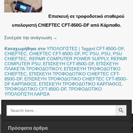
Επισκευή σε τροφοδοτικό σταθερού
υπολογιστή CHIEFTEC CFT-850G-DF από Κάρπαθο.
Συνέχισε την ανάγνωση
→
Καταχωρήθηκε στο
ΥΠΟΛΟΓΙΣΤΕΣ
|
Tagged
CFT-850G-DF
,
CHIEFTEC
,
CHIEFTEC CFT-850G-DF
,
PC PSU
,
PSU
,
PSU
CHIEFTEC
,
REPAIR COMPUTER POWER SUPPLY
,
REPAIR
COMPUTER PSU
,
ΕΠΙΣΚΕΥΗ CFT-850G-DF
,
ΕΠΙΣΚΕΥΗ
ΠΛΑΚΕΤΑ ΤΡΟΦΟΔΟΤΙΚΟΥ
,
ΕΠΙΣΚΕΥΗ ΤΡΟΦΟΔΟΤΙΚΟ
CHIEFTEC
,
ΕΠΙΣΚΕΥΗ ΤΡΟΦΟΔΟΤΙΚΟ CHIEFTEC CFT-
850G-DF
,
ΕΠΙΣΚΕΥΗ ΤΡΟΦΟΔΟΤΙΚΟ CHIEFTEC CFT-850G-
DF ΚΑΡΠΑΘΟΣ
,
ΕΠΙΣΚΕΥΗ ΤΡΟΦΟΔΟΤΙΚΟ ΚΑΡΠΑΘΟΣ
,
ΤΡΟΦΟΔΟΤΙΚΟ CFT-850G-DF
,
ΤΡΟΦΟΔΟΤΙΚΟ
ΥΠΟΛΟΓΙΣΤΗ ΛΑΡΙΣΑ
Search Button
Search
for:
Πρόσφατα άρθρα