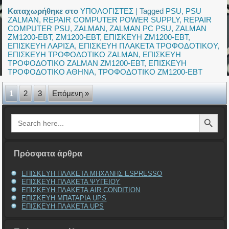
Καταχωρήθηκε στο
ΥΠΟΛΟΓΙΣΤΕΣ
|
Tagged
PSU
,
PSU
ZALMAN
,
REPAIR COMPUTER POWER SUPPLY
,
REPAIR
COMPUTER PSU
,
ZALMAN
,
ZALMAN PC PSU
,
ZALMAN
ZM1200-EBT
,
ZM1200-EBT
,
ΕΠΙΣΚΕΥΗ ZM1200-EBT
,
ΕΠΙΣΚΕΥΗ ΛΑΡΙΣΑ
,
ΕΠΙΣΚΕΥΗ ΠΛΑΚΕΤΑ ΤΡΟΦΟΔΟΤΙΚΟΥ
,
ΕΠΙΣΚΕΥΗ ΤΡΟΦΟΔΟΤΙΚΟ ZALMAN
,
ΕΠΙΣΚΕΥΗ
ΤΡΟΦΟΔΟΤΙΚΟ ZALMAN ZM1200-EBT
,
ΕΠΙΣΚΕΥΗ
ΤΡΟΦΟΔΟΤΙΚΟ ΑΘΗΝΑ
,
ΤΡΟΦΟΔΟΤΙΚΟ ZM1200-EBT
1
2
3
Επόμενη »
Search Button
Search
for:
Πρόσφατα άρθρα
ΕΠΙΣΚΕΥΗ ΠΛΑΚΕΤΑ ΜΗΧΑΝΗΣ ESPRESSO
ΕΠΙΣΚΕΥΗ ΠΛΑΚΕΤΑ ΨΥΓΕΙΟΥ
ΕΠΙΣΚΕΥΗ ΠΛΑΚΕΤΑ AIR CONDITION
ΕΠΙΣΚΕΥΗ ΜΠΑΤΑΡΙΑ UPS
ΕΠΙΣΚΕΥΗ ΠΛΑΚΕΤΑ UPS