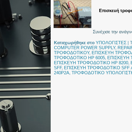
Eπισκευή τροφο
Συνέχισε την ανάγ
Καταχωρήθηκε στο
ΥΠΟΛΟΓΙΣΤΕΣ
|
COMPUTER POWER SUPPLY
,
REPAI
ΤΡΟΦΟΔΟΤΙΚΟΥ
,
ΕΠΙΣΚΕΥΗ ΤΡΟΦΟ
ΤΡΟΦΟΔΟΤΙΚΟ HP 6005
,
ΕΠΙΣΚΕΥΗ 
ΕΠΙΣΚΕΥΗ ΤΡΟΦΟΔΟΤΙΚΟ HP 8200
,
SFF
,
ΕΠΙΣΚΕΥΗ ΤΡΟΦΟΔΟΤΙΚΟ SFF 
240P2A
,
ΤΡΟΦΟΔΟΤΙΚΟ ΥΠΟΛΟΓΙΣΤΗ