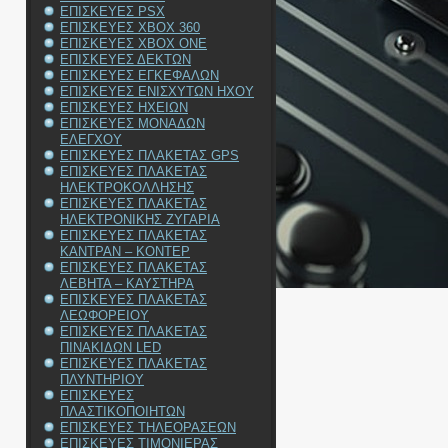
ΕΠΙΣΚΕΥΕΣ PSX
ΕΠΙΣΚΕΥΕΣ XBOX 360
ΕΠΙΣΚΕΥΕΣ XBOX ONE
ΕΠΙΣΚΕΥΕΣ ΔΕΚΤΩΝ
ΕΠΙΣΚΕΥΕΣ ΕΓΚΕΦΑΛΩΝ
ΕΠΙΣΚΕΥΕΣ ΕΝΙΣΧΥΤΩΝ ΗΧΟΥ
ΕΠΙΣΚΕΥΕΣ ΗΧΕΙΩΝ
ΕΠΙΣΚΕΥΕΣ ΜΟΝΑΔΩΝ
ΕΛΕΓΧΟΥ
ΕΠΙΣΚΕΥΕΣ ΠΛΑΚΕΤΑΣ GPS
ΕΠΙΣΚΕΥΕΣ ΠΛΑΚΕΤΑΣ
ΗΛΕΚΤΡΟΚΟΛΛΗΣΗΣ
ΕΠΙΣΚΕΥΕΣ ΠΛΑΚΕΤΑΣ
ΗΛΕΚΤΡΟΝΙΚΗΣ ΖΥΓΑΡΙΑ
ΕΠΙΣΚΕΥΕΣ ΠΛΑΚΕΤΑΣ
ΚΑΝΤΡΑΝ – ΚΟΝΤΕΡ
ΕΠΙΣΚΕΥΕΣ ΠΛΑΚΕΤΑΣ
ΛΕΒΗΤΑ – ΚΑΥΣΤΗΡΑ
ΕΠΙΣΚΕΥΕΣ ΠΛΑΚΕΤΑΣ
ΛΕΩΦΟΡΕΙΟΥ
ΕΠΙΣΚΕΥΕΣ ΠΛΑΚΕΤΑΣ
ΠΙΝΑΚΙΔΩΝ LED
ΕΠΙΣΚΕΥΕΣ ΠΛΑΚΕΤΑΣ
ΠΛΥΝΤΗΡΙΟΥ
ΕΠΙΣΚΕΥΕΣ
ΠΛΑΣΤΙΚΟΠΟΙΗΤΩΝ
ΕΠΙΣΚΕΥΕΣ ΤΗΛΕΟΡΑΣΕΩΝ
ΕΠΙΣΚΕΥΕΣ ΤΙΜΟΝΙΕΡΑΣ