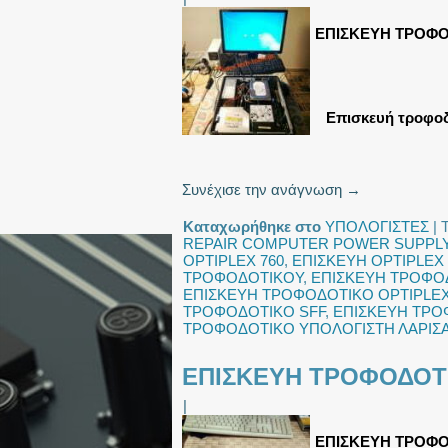
ΕΠΙΣΚΕΥΗ ΤΡΟΦΟ
Επισκευή τροφοδ
Συνέχισε την ανάγνωση
→
Καταχωρήθηκε στο
ΥΠΟΛΟΓΙΣΤΕΣ
|
REPAIR COMPUTER POWER SUPPL
OPTIPLEX 760
,
ΕΠΙΣΚΕΥΗ OPTIPLEX 
ΤΡΟΦΟΔΟΤΙΚΟΥ
,
ΕΠΙΣΚΕΥΗ ΤΡΟΦΟ
ΕΠΙΣΚΕΥΗ ΤΡΟΦΟΔΟΤΙΚΟ OPTIPLEX
ΤΡΟΦΟΔΟΤΙΚΟ SFF
,
ΕΠΙΣΚΕΥΗ ΤΡΟ
ΤΡΟΦΟΔΟΤΙΚΟ ΥΠΟΛΟΓΙΣΤΗ ΛΑΡΙΣ
ΕΠΙΣΚΕΥΗ ΤΡΟΦΟΔΟΤΙ
|
ΕΠΙΣΚΕΥΗ ΤΡΟΦΟ