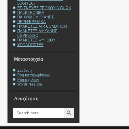
LOGITECH
ΕΠΙΣΚΕΥΕΣ ΤΡΟΧΟΥ ΝΥΧΙΩΝ
ΗΛΕΚΤΡΟΝΙΚΑ
ΠΑΙΧΝΙΔΟΜΗΧΑΝΕΣ
ΠΕΡΙΦΕΡΕΙΑΚΑ
ΠΛΑΚΕΤΕΣ AIR CONDITION
ΠΛΑΚΕΤΕΣ ΜΗΧΑΝΗΣ
ESPRESSO
ΠΛΑΚΕΤΕΣ ΨΥΓΕΙΟΥ
ΥΠΟΛΟΓΙΣΤΕΣ
Μεταστοιχεία
Σύνδεση
Ροή καταχωρίσεων
Ροή σχολίων
WordPress.org
Αναζήτηση
Search Button
Search
for: