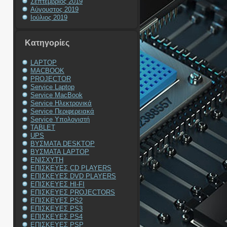
Σεπτέμβριος 2019
Αύγουστος 2019
Ιούλιος 2019
Kατηγορίες
LAPTOP
MACBOOK
PROJECTOR
Service Laptop
Service MacBook
Service Ηλεκτρονικά
Service Περιφερειακά
Service Υπολογιστή
TABLET
UPS
ΒΥΣΜΑΤΑ DESKTOP
ΒΥΣΜΑΤΑ LAPTOP
ΕΝΙΣΧΥΤΗ
ΕΠΙΣΚΕΥΕΣ CD PLAYERS
ΕΠΙΣΚΕΥΕΣ DVD PLAYERS
ΕΠΙΣΚΕΥΕΣ HI-FI
ΕΠΙΣΚΕΥΕΣ PROJECTORS
ΕΠΙΣΚΕΥΕΣ PS2
ΕΠΙΣΚΕΥΕΣ PS3
ΕΠΙΣΚΕΥΕΣ PS4
ΕΠΙΣΚΕΥΕΣ PSP