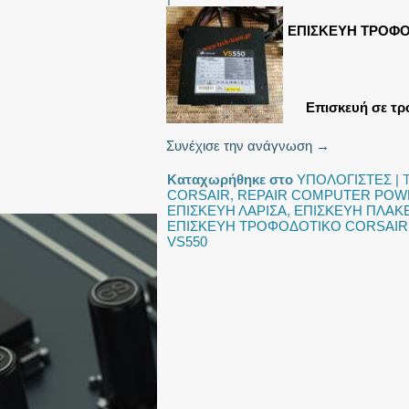
ΕΠΙΣΚΕΥΗ ΤΡΟΦΟ
Επισκευή σε τ
Συνέχισε την ανάγνωση
→
Καταχωρήθηκε στο
ΥΠΟΛΟΓΙΣΤΕΣ
|
CORSAIR
,
REPAIR COMPUTER POW
ΕΠΙΣΚΕΥΗ ΛΑΡΙΣΑ
,
ΕΠΙΣΚΕΥΗ ΠΛΑΚ
ΕΠΙΣΚΕΥΗ ΤΡΟΦΟΔΟΤΙΚΟ CORSAIR
VS550