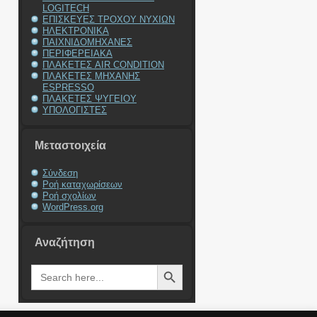
LOGITECH
ΕΠΙΣΚΕΥΕΣ ΤΡΟΧΟΥ ΝΥΧΙΩΝ
ΗΛΕΚΤΡΟΝΙΚΑ
ΠΑΙΧΝΙΔΟΜΗΧΑΝΕΣ
ΠΕΡΙΦΕΡΕΙΑΚΑ
ΠΛΑΚΕΤΕΣ AIR CONDITION
ΠΛΑΚΕΤΕΣ ΜΗΧΑΝΗΣ
ESPRESSO
ΠΛΑΚΕΤΕΣ ΨΥΓΕΙΟΥ
ΥΠΟΛΟΓΙΣΤΕΣ
Μεταστοιχεία
Σύνδεση
Ροή καταχωρίσεων
Ροή σχολίων
WordPress.org
Αναζήτηση
Search Button
Search
for: