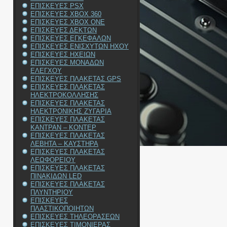
ΕΠΙΣΚΕΥΕΣ PSX
ΕΠΙΣΚΕΥΕΣ XBOX 360
ΕΠΙΣΚΕΥΕΣ XBOX ONE
ΕΠΙΣΚΕΥΕΣ ΔΕΚΤΩΝ
ΕΠΙΣΚΕΥΕΣ ΕΓΚΕΦΑΛΩΝ
ΕΠΙΣΚΕΥΕΣ ΕΝΙΣΧΥΤΩΝ ΗΧΟΥ
ΕΠΙΣΚΕΥΕΣ ΗΧΕΙΩΝ
ΕΠΙΣΚΕΥΕΣ ΜΟΝΑΔΩΝ
ΕΛΕΓΧΟΥ
ΕΠΙΣΚΕΥΕΣ ΠΛΑΚΕΤΑΣ GPS
ΕΠΙΣΚΕΥΕΣ ΠΛΑΚΕΤΑΣ
ΗΛΕΚΤΡΟΚΟΛΛΗΣΗΣ
ΕΠΙΣΚΕΥΕΣ ΠΛΑΚΕΤΑΣ
ΗΛΕΚΤΡΟΝΙΚΗΣ ΖΥΓΑΡΙΑ
ΕΠΙΣΚΕΥΕΣ ΠΛΑΚΕΤΑΣ
ΚΑΝΤΡΑΝ – ΚΟΝΤΕΡ
ΕΠΙΣΚΕΥΕΣ ΠΛΑΚΕΤΑΣ
ΛΕΒΗΤΑ – ΚΑΥΣΤΗΡΑ
ΕΠΙΣΚΕΥΕΣ ΠΛΑΚΕΤΑΣ
ΛΕΩΦΟΡΕΙΟΥ
ΕΠΙΣΚΕΥΕΣ ΠΛΑΚΕΤΑΣ
ΠΙΝΑΚΙΔΩΝ LED
ΕΠΙΣΚΕΥΕΣ ΠΛΑΚΕΤΑΣ
ΠΛΥΝΤΗΡΙΟΥ
ΕΠΙΣΚΕΥΕΣ
ΠΛΑΣΤΙΚΟΠΟΙΗΤΩΝ
ΕΠΙΣΚΕΥΕΣ ΤΗΛΕΟΡΑΣΕΩΝ
ΕΠΙΣΚΕΥΕΣ ΤΙΜΟΝΙΕΡΑΣ