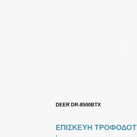
DEER DR-8500BTX
ΕΠΙΣΚΕΥΗ ΤΡΟΦΟΔΟΤΙ
|