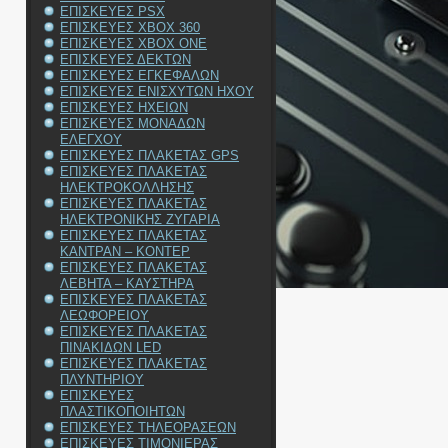
ΕΠΙΣΚΕΥΕΣ PSX
ΕΠΙΣΚΕΥΕΣ XBOX 360
ΕΠΙΣΚΕΥΕΣ XBOX ONE
ΕΠΙΣΚΕΥΕΣ ΔΕΚΤΩΝ
ΕΠΙΣΚΕΥΕΣ ΕΓΚΕΦΑΛΩΝ
ΕΠΙΣΚΕΥΕΣ ΕΝΙΣΧΥΤΩΝ ΗΧΟΥ
ΕΠΙΣΚΕΥΕΣ ΗΧΕΙΩΝ
ΕΠΙΣΚΕΥΕΣ ΜΟΝΑΔΩΝ
ΕΛΕΓΧΟΥ
ΕΠΙΣΚΕΥΕΣ ΠΛΑΚΕΤΑΣ GPS
ΕΠΙΣΚΕΥΕΣ ΠΛΑΚΕΤΑΣ
ΗΛΕΚΤΡΟΚΟΛΛΗΣΗΣ
ΕΠΙΣΚΕΥΕΣ ΠΛΑΚΕΤΑΣ
ΗΛΕΚΤΡΟΝΙΚΗΣ ΖΥΓΑΡΙΑ
ΕΠΙΣΚΕΥΕΣ ΠΛΑΚΕΤΑΣ
ΚΑΝΤΡΑΝ – ΚΟΝΤΕΡ
ΕΠΙΣΚΕΥΕΣ ΠΛΑΚΕΤΑΣ
ΛΕΒΗΤΑ – ΚΑΥΣΤΗΡΑ
ΕΠΙΣΚΕΥΕΣ ΠΛΑΚΕΤΑΣ
ΛΕΩΦΟΡΕΙΟΥ
ΕΠΙΣΚΕΥΕΣ ΠΛΑΚΕΤΑΣ
ΠΙΝΑΚΙΔΩΝ LED
ΕΠΙΣΚΕΥΕΣ ΠΛΑΚΕΤΑΣ
ΠΛΥΝΤΗΡΙΟΥ
ΕΠΙΣΚΕΥΕΣ
ΠΛΑΣΤΙΚΟΠΟΙΗΤΩΝ
ΕΠΙΣΚΕΥΕΣ ΤΗΛΕΟΡΑΣΕΩΝ
ΕΠΙΣΚΕΥΕΣ ΤΙΜΟΝΙΕΡΑΣ