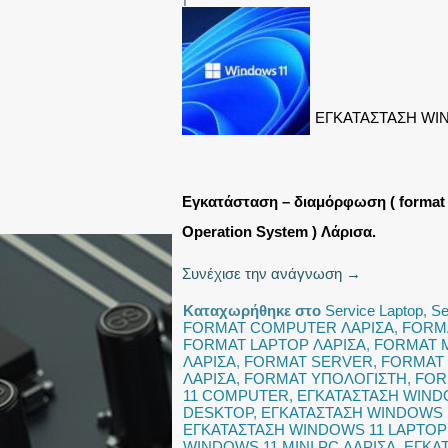
ΕΓΚΑΤΑΣΤΑΣΗ WI
Εγκατάσταση – διαμόρφωση ( format 
Operation System ) Λάρισα.
Συνέχισε την ανάγνωση
→
Καταχωρήθηκε στο
Service Laptop
,
Se
FORMAT COMPUTER ΛΑΡΙΣΑ
,
FORM
FORMAT LAPTOP ΛΑΡΙΣΑ
,
FORMAT M
ΛΑΡΙΣΑ
,
FORMAT SERVER
,
FORMAT 
ΛΑΡΙΣΑ
,
FORMAT ΥΠΟΛΟΓΙΣΤΗ
,
FOR
11 COMPUTER
,
ΕΓΚΑΤΑΣΤΑΣΗ WIND
DESKTOP
,
ΕΓΚΑΤΑΣΤΑΣΗ WINDOWS 
ΕΓΚΑΤΑΣΤΑΣΗ WINDOWS 11 LAPTOP
WINDOWS 11 MINI PC ΛΑΡΙΣΑ
,
ΕΓΚΑ