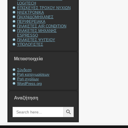
LOGITECH
ΕΠΙΣΚΕΥΕΣ ΤΡΟΧΟΥ ΝΥΧΙΩΝ
ΗΛΕΚΤΡΟΝΙΚΑ
ΠΑΙΧΝΙΔΟΜΗΧΑΝΕΣ
ΠΕΡΙΦΕΡΕΙΑΚΑ
ΠΛΑΚΕΤΕΣ AIR CONDITION
ΠΛΑΚΕΤΕΣ ΜΗΧΑΝΗΣ
ESPRESSO
ΠΛΑΚΕΤΕΣ ΨΥΓΕΙΟΥ
ΥΠΟΛΟΓΙΣΤΕΣ
Μεταστοιχεία
Σύνδεση
Ροή καταχωρίσεων
Ροή σχολίων
WordPress.org
Αναζήτηση
Search Button
Search
for: