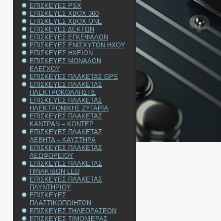
ΕΠΙΣΚΕΥΕΣ PSX
ΕΠΙΣΚΕΥΕΣ XBOX 360
ΕΠΙΣΚΕΥΕΣ XBOX ONE
ΕΠΙΣΚΕΥΕΣ ΔΕΚΤΩΝ
ΕΠΙΣΚΕΥΕΣ ΕΓΚΕΦΑΛΩΝ
ΕΠΙΣΚΕΥΕΣ ΕΝΙΣΧΥΤΩΝ ΗΧΟΥ
ΕΠΙΣΚΕΥΕΣ ΗΧΕΙΩΝ
ΕΠΙΣΚΕΥΕΣ ΜΟΝΑΔΩΝ
ΕΛΕΓΧΟΥ
ΕΠΙΣΚΕΥΕΣ ΠΛΑΚΕΤΑΣ GPS
ΕΠΙΣΚΕΥΕΣ ΠΛΑΚΕΤΑΣ
ΗΛΕΚΤΡΟΚΟΛΛΗΣΗΣ
ΕΠΙΣΚΕΥΕΣ ΠΛΑΚΕΤΑΣ
ΗΛΕΚΤΡΟΝΙΚΗΣ ΖΥΓΑΡΙΑ
ΕΠΙΣΚΕΥΕΣ ΠΛΑΚΕΤΑΣ
ΚΑΝΤΡΑΝ – ΚΟΝΤΕΡ
ΕΠΙΣΚΕΥΕΣ ΠΛΑΚΕΤΑΣ
ΛΕΒΗΤΑ – ΚΑΥΣΤΗΡΑ
ΕΠΙΣΚΕΥΕΣ ΠΛΑΚΕΤΑΣ
ΛΕΩΦΟΡΕΙΟΥ
ΕΠΙΣΚΕΥΕΣ ΠΛΑΚΕΤΑΣ
ΠΙΝΑΚΙΔΩΝ LED
ΕΠΙΣΚΕΥΕΣ ΠΛΑΚΕΤΑΣ
ΠΛΥΝΤΗΡΙΟΥ
ΕΠΙΣΚΕΥΕΣ
ΠΛΑΣΤΙΚΟΠΟΙΗΤΩΝ
ΕΠΙΣΚΕΥΕΣ ΤΗΛΕΟΡΑΣΕΩΝ
ΕΠΙΣΚΕΥΕΣ ΤΙΜΟΝΙΕΡΑΣ