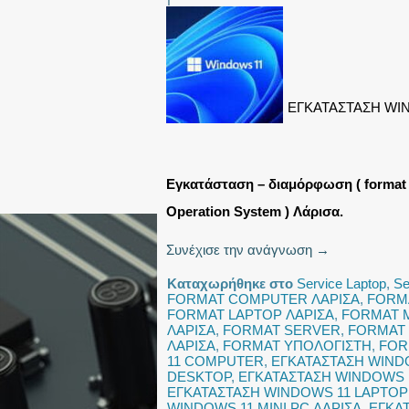
ΕΓΚΑΤΑΣΤΑΣΗ WI
Εγκατάσταση – διαμόρφωση ( format 
Operation System ) Λάρισα.
Συνέχισε την ανάγνωση
→
Καταχωρήθηκε στο
Service Laptop
,
Se
FORMAT COMPUTER ΛΑΡΙΣΑ
,
FORM
FORMAT LAPTOP ΛΑΡΙΣΑ
,
FORMAT M
ΛΑΡΙΣΑ
,
FORMAT SERVER
,
FORMAT 
ΛΑΡΙΣΑ
,
FORMAT ΥΠΟΛΟΓΙΣΤΗ
,
FOR
11 COMPUTER
,
ΕΓΚΑΤΑΣΤΑΣΗ WIND
DESKTOP
,
ΕΓΚΑΤΑΣΤΑΣΗ WINDOWS 
ΕΓΚΑΤΑΣΤΑΣΗ WINDOWS 11 LAPTOP
WINDOWS 11 MINI PC ΛΑΡΙΣΑ
,
ΕΓΚΑ