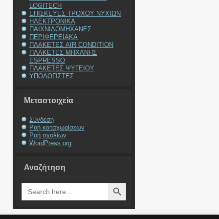
LOGITECH
ΕΠΙΣΚΕΥΕΣ ΤΡΟΧΟΥ ΝΥΧΙΩΝ
ΗΛΕΚΤΡΟΝΙΚΑ
ΠΑΙΧΝΙΔΟΜΗΧΑΝΕΣ
ΠΕΡΙΦΕΡΕΙΑΚΑ
ΠΛΑΚΕΤΕΣ AIR CONDITION
ΠΛΑΚΕΤΕΣ ΜΗΧΑΝΗΣ
ESPRESSO
ΠΛΑΚΕΤΕΣ ΨΥΓΕΙΟΥ
ΥΠΟΛΟΓΙΣΤΕΣ
Μεταστοιχεία
Σύνδεση
Ροή καταχωρίσεων
Ροή σχολίων
WordPress.org
Αναζήτηση
Search Button
Search
for: