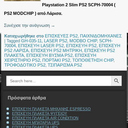
Playstation 2 Slim PS2 SCPH-70004 (
PS2 MODCHIP ) από Λάρισα.
Συνέχισε την ανάγνωση
→
Καταχωρήθηκε στο
ΕΠΙΣΚΕΥΕΣ PS2
,
ΠΑΙΧΝΙΔΟΜΗΧΑΝΕΣ
|
Tagged
GH-035-11
,
LASER PS2
,
MODBO CHIP
,
SCPH-
70004
,
ΕΠΙΣΚΕΥΗ LASER PS2
,
ΕΠΙΣΚΕΥΗ PS2
,
ΕΠΙΣΚΕΥΗ
PS2 ΛΑΡΙΣΑ
,
ΕΠΙΣΚΕΥΗ PS2 ΜΗΤΡΙΚΗ
,
ΕΠΙΣΚΕΥΗ PS2
ΠΛΑΚΕΤΑ
,
ΕΠΙΣΚΕΥΗ ΒΥΣΜΑ PS2
,
ΕΠΙΣΚΕΥΗ
ΧΕΙΡΙΣΤΗΡΙΟ PS2
,
ΠΟΡΤΑΚΙ PS2
,
ΤΟΠΟΘΕΤΗΣΗ CHIP
,
ΤΡΟΦΟΔΟΤΙΚΟ PS2
,
ΤΣΙΠΑΡΙΣΜΑ PS2
Search Button
Search
for:
Πρόσφατα άρθρα
ΕΠΙΣΚΕΥΗ ΠΛΑΚΕΤΑ ΜΗΧΑΝΗΣ ESPRESSO
ΕΠΙΣΚΕΥΗ ΠΛΑΚΕΤΑ ΨΥΓΕΙΟΥ
ΕΠΙΣΚΕΥΗ ΠΛΑΚΕΤΑ AIR CONDITION
ΕΠΙΣΚΕΥΗ ΜΠΑΤΑΡΙΑ UPS
ΕΠΙΣΚΕΥΗ ΠΛΑΚΕΤΑ UPS