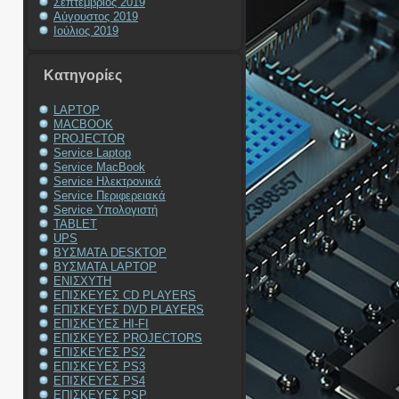
Σεπτέμβριος 2019
Αύγουστος 2019
Ιούλιος 2019
Kατηγορίες
LAPTOP
MACBOOK
PROJECTOR
Service Laptop
Service MacBook
Service Ηλεκτρονικά
Service Περιφερειακά
Service Υπολογιστή
TABLET
UPS
ΒΥΣΜΑΤΑ DESKTOP
ΒΥΣΜΑΤΑ LAPTOP
ΕΝΙΣΧΥΤΗ
ΕΠΙΣΚΕΥΕΣ CD PLAYERS
ΕΠΙΣΚΕΥΕΣ DVD PLAYERS
ΕΠΙΣΚΕΥΕΣ HI-FI
ΕΠΙΣΚΕΥΕΣ PROJECTORS
ΕΠΙΣΚΕΥΕΣ PS2
ΕΠΙΣΚΕΥΕΣ PS3
ΕΠΙΣΚΕΥΕΣ PS4
ΕΠΙΣΚΕΥΕΣ PSP