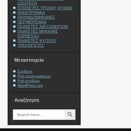
LOGITECH
ΕΠΙΣΚΕΥΕΣ ΤΡΟΧΟΥ ΝΥΧΙΩΝ
ΗΛΕΚΤΡΟΝΙΚΑ
ΠΑΙΧΝΙΔΟΜΗΧΑΝΕΣ
ΠΕΡΙΦΕΡΕΙΑΚΑ
ΠΛΑΚΕΤΕΣ AIR CONDITION
ΠΛΑΚΕΤΕΣ ΜΗΧΑΝΗΣ
ESPRESSO
ΠΛΑΚΕΤΕΣ ΨΥΓΕΙΟΥ
ΥΠΟΛΟΓΙΣΤΕΣ
Μεταστοιχεία
Σύνδεση
Ροή καταχωρίσεων
Ροή σχολίων
WordPress.org
Αναζήτηση
Search Button
Search
for: