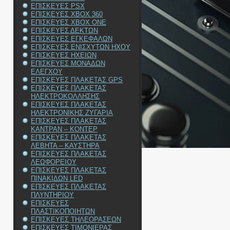
ΕΠΙΣΚΕΥΕΣ PSX
ΕΠΙΣΚΕΥΕΣ XBOX 360
ΕΠΙΣΚΕΥΕΣ XBOX ONE
ΕΠΙΣΚΕΥΕΣ ΔΕΚΤΩΝ
ΕΠΙΣΚΕΥΕΣ ΕΓΚΕΦΑΛΩΝ
ΕΠΙΣΚΕΥΕΣ ΕΝΙΣΧΥΤΩΝ ΗΧΟΥ
ΕΠΙΣΚΕΥΕΣ ΗΧΕΙΩΝ
ΕΠΙΣΚΕΥΕΣ ΜΟΝΑΔΩΝ
ΕΛΕΓΧΟΥ
ΕΠΙΣΚΕΥΕΣ ΠΛΑΚΕΤΑΣ GPS
ΕΠΙΣΚΕΥΕΣ ΠΛΑΚΕΤΑΣ
ΗΛΕΚΤΡΟΚΟΛΛΗΣΗΣ
ΕΠΙΣΚΕΥΕΣ ΠΛΑΚΕΤΑΣ
ΗΛΕΚΤΡΟΝΙΚΗΣ ΖΥΓΑΡΙΑ
ΕΠΙΣΚΕΥΕΣ ΠΛΑΚΕΤΑΣ
ΚΑΝΤΡΑΝ – ΚΟΝΤΕΡ
ΕΠΙΣΚΕΥΕΣ ΠΛΑΚΕΤΑΣ
ΛΕΒΗΤΑ – ΚΑΥΣΤΗΡΑ
ΕΠΙΣΚΕΥΕΣ ΠΛΑΚΕΤΑΣ
ΛΕΩΦΟΡΕΙΟΥ
ΕΠΙΣΚΕΥΕΣ ΠΛΑΚΕΤΑΣ
ΠΙΝΑΚΙΔΩΝ LED
ΕΠΙΣΚΕΥΕΣ ΠΛΑΚΕΤΑΣ
ΠΛΥΝΤΗΡΙΟΥ
ΕΠΙΣΚΕΥΕΣ
ΠΛΑΣΤΙΚΟΠΟΙΗΤΩΝ
ΕΠΙΣΚΕΥΕΣ ΤΗΛΕΟΡΑΣΕΩΝ
ΕΠΙΣΚΕΥΕΣ ΤΙΜΟΝΙΕΡΑΣ