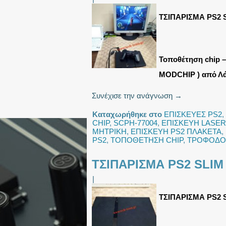
ΤΣΙΠΑΡΙΣΜΑ PS2 
Τοποθέτηση chip –
MODCHIP ) από Λά
Συνέχισε την ανάγνωση
→
Καταχωρήθηκε στο
ΕΠΙΣΚΕΥΕΣ PS2
,
CHIP
,
SCPH-77004
,
ΕΠΙΣΚΕΥΗ LASER
ΜΗΤΡΙΚΗ
,
ΕΠΙΣΚΕΥΗ PS2 ΠΛΑΚΕΤΑ
,
PS2
,
ΤΟΠΟΘΕΤΗΣΗ CHIP
,
ΤΡΟΦΟΔΟΤ
ΤΣΙΠΑΡΙΣΜΑ PS2 SLIM
|
ΤΣΙΠΑΡΙΣΜΑ PS2 