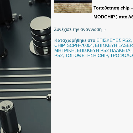
Τοποθέτηση chip –
MODCHIP ) από Λά
Συνέχισε την ανάγνωση
→
Καταχωρήθηκε στο
ΕΠΙΣΚΕΥΕΣ PS2
,
CHIP
,
SCPH-70004
,
ΕΠΙΣΚΕΥΗ LASER
ΜΗΤΡΙΚΗ
,
ΕΠΙΣΚΕΥΗ PS2 ΠΛΑΚΕΤΑ
,
PS2
,
ΤΟΠΟΘΕΤΗΣΗ CHIP
,
ΤΡΟΦΟΔΟΤ