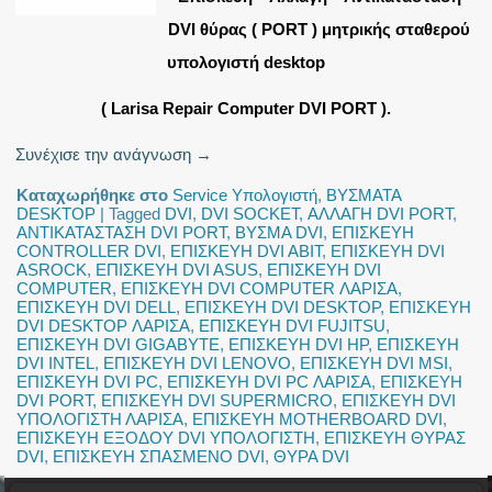
DVI θύρας ( PORT ) μητρικής σταθερού
υπολογιστή desktop
( Larisa Repair Computer DVI PORT ).
Συνέχισε την ανάγνωση
→
Καταχωρήθηκε στο
Service Υπολογιστή
,
ΒΥΣΜΑΤΑ
DESKTOP
|
Tagged
DVI
,
DVI SOCKET
,
ΑΛΛΑΓΗ DVI PORT
,
ΑΝΤΙΚΑΤΑΣΤΑΣΗ DVI PORT
,
ΒΥΣΜΑ DVI
,
ΕΠΙΣΚΕΥΗ
CONTROLLER DVI
,
ΕΠΙΣΚΕΥΗ DVI ABIT
,
ΕΠΙΣΚΕΥΗ DVI
ASROCK
,
ΕΠΙΣΚΕΥΗ DVI ASUS
,
ΕΠΙΣΚΕΥΗ DVI
COMPUTER
,
ΕΠΙΣΚΕΥΗ DVI COMPUTER ΛΑΡΙΣΑ
,
ΕΠΙΣΚΕΥΗ DVI DELL
,
ΕΠΙΣΚΕΥΗ DVI DESKTOP
,
ΕΠΙΣΚΕΥΗ
DVI DESKTOP ΛΑΡΙΣΑ
,
ΕΠΙΣΚΕΥΗ DVI FUJITSU
,
ΕΠΙΣΚΕΥΗ DVI GIGABYTE
,
ΕΠΙΣΚΕΥΗ DVI HP
,
ΕΠΙΣΚΕΥΗ
DVI INTEL
,
ΕΠΙΣΚΕΥΗ DVI LENOVO
,
ΕΠΙΣΚΕΥΗ DVI MSI
,
ΕΠΙΣΚΕΥΗ DVI PC
,
ΕΠΙΣΚΕΥΗ DVI PC ΛΑΡΙΣΑ
,
ΕΠΙΣΚΕΥΗ
DVI PORT
,
ΕΠΙΣΚΕΥΗ DVI SUPERMICRO
,
ΕΠΙΣΚΕΥΗ DVI
ΥΠΟΛΟΓΙΣΤΗ ΛΑΡΙΣΑ
,
ΕΠΙΣΚΕΥΗ MOTHERBOARD DVI
,
ΕΠΙΣΚΕΥΗ ΕΞΟΔΟΥ DVI ΥΠΟΛΟΓΙΣΤΗ
,
ΕΠΙΣΚΕΥΗ ΘΥΡΑΣ
DVI
,
ΕΠΙΣΚΕΥΗ ΣΠΑΣΜΕΝΟ DVI
,
ΘΥΡΑ DVI