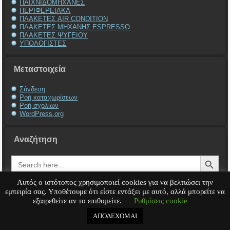
ΠΑΙΧΝΙΔΟΜΗΧΑΝΕΣ
ΠΕΡΙΦΕΡΕΙΑΚΑ
ΠΛΑΚΕΤΕΣ AIR CONDITION
ΠΛΑΚΕΤΕΣ ΜΗΧΑΝΗΣ ESPRESSO
ΠΛΑΚΕΤΕΣ ΨΥΓΕΙΟΥ
ΥΠΟΛΟΓΙΣΤΕΣ
Μεταστοιχεία
Σύνδεση
Ροή καταχωρίσεων
Ροή σχολίων
WordPress.org
Αναζήτηση
Search Button
Search
for:
Αυτός ο ιστότοπος χρησιμοποιεί cookies για να βελτιώσει την
εμπειρία σας. Υποθέτουμε ότι είστε εντάξει με αυτό, αλλά μπορείτε να
εξαιρεθείτε αν το επιθυμείτε.
Ρυθμίσεις cookie
Service Υπολογιστή
Service Laptop
Service Macbook
Service Περιφερειακά
Service
Παιχνιδομηχανές
Service Ηλεκτρονικά
ΑΠΟΔΕΧΟΜΑΙ
Copyright © 2008 - 2026
Tech-Team
All rights reserved.
.