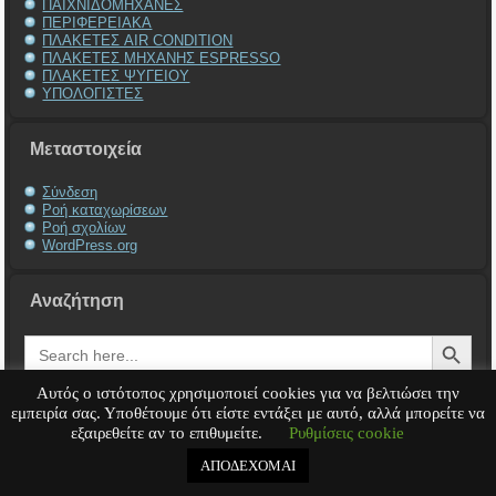
ΠΑΙΧΝΙΔΟΜΗΧΑΝΕΣ
ΠΕΡΙΦΕΡΕΙΑΚΑ
ΠΛΑΚΕΤΕΣ AIR CONDITION
ΠΛΑΚΕΤΕΣ ΜΗΧΑΝΗΣ ESPRESSO
ΠΛΑΚΕΤΕΣ ΨΥΓΕΙΟΥ
ΥΠΟΛΟΓΙΣΤΕΣ
Μεταστοιχεία
Σύνδεση
Ροή καταχωρίσεων
Ροή σχολίων
WordPress.org
Αναζήτηση
Search Button
Search
for:
Αυτός ο ιστότοπος χρησιμοποιεί cookies για να βελτιώσει την
εμπειρία σας. Υποθέτουμε ότι είστε εντάξει με αυτό, αλλά μπορείτε να
εξαιρεθείτε αν το επιθυμείτε.
Ρυθμίσεις cookie
Service Υπολογιστή
Service Laptop
Service Macbook
Service Περιφερειακά
Service
Παιχνιδομηχανές
Service Ηλεκτρονικά
ΑΠΟΔΕΧΟΜΑΙ
Copyright © 2008 - 2026
Tech-Team
All rights reserved.
.