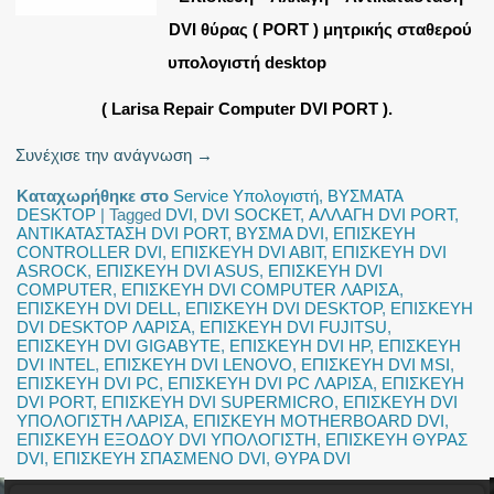
DVI θύρας ( PORT ) μητρικής σταθερού
υπολογιστή desktop
( Larisa Repair Computer DVI PORT ).
Συνέχισε την ανάγνωση
→
Καταχωρήθηκε στο
Service Υπολογιστή
,
ΒΥΣΜΑΤΑ
DESKTOP
|
Tagged
DVI
,
DVI SOCKET
,
ΑΛΛΑΓΗ DVI PORT
,
ΑΝΤΙΚΑΤΑΣΤΑΣΗ DVI PORT
,
ΒΥΣΜΑ DVI
,
ΕΠΙΣΚΕΥΗ
CONTROLLER DVI
,
ΕΠΙΣΚΕΥΗ DVI ABIT
,
ΕΠΙΣΚΕΥΗ DVI
ASROCK
,
ΕΠΙΣΚΕΥΗ DVI ASUS
,
ΕΠΙΣΚΕΥΗ DVI
COMPUTER
,
ΕΠΙΣΚΕΥΗ DVI COMPUTER ΛΑΡΙΣΑ
,
ΕΠΙΣΚΕΥΗ DVI DELL
,
ΕΠΙΣΚΕΥΗ DVI DESKTOP
,
ΕΠΙΣΚΕΥΗ
DVI DESKTOP ΛΑΡΙΣΑ
,
ΕΠΙΣΚΕΥΗ DVI FUJITSU
,
ΕΠΙΣΚΕΥΗ DVI GIGABYTE
,
ΕΠΙΣΚΕΥΗ DVI HP
,
ΕΠΙΣΚΕΥΗ
DVI INTEL
,
ΕΠΙΣΚΕΥΗ DVI LENOVO
,
ΕΠΙΣΚΕΥΗ DVI MSI
,
ΕΠΙΣΚΕΥΗ DVI PC
,
ΕΠΙΣΚΕΥΗ DVI PC ΛΑΡΙΣΑ
,
ΕΠΙΣΚΕΥΗ
DVI PORT
,
ΕΠΙΣΚΕΥΗ DVI SUPERMICRO
,
ΕΠΙΣΚΕΥΗ DVI
ΥΠΟΛΟΓΙΣΤΗ ΛΑΡΙΣΑ
,
ΕΠΙΣΚΕΥΗ MOTHERBOARD DVI
,
ΕΠΙΣΚΕΥΗ ΕΞΟΔΟΥ DVI ΥΠΟΛΟΓΙΣΤΗ
,
ΕΠΙΣΚΕΥΗ ΘΥΡΑΣ
DVI
,
ΕΠΙΣΚΕΥΗ ΣΠΑΣΜΕΝΟ DVI
,
ΘΥΡΑ DVI