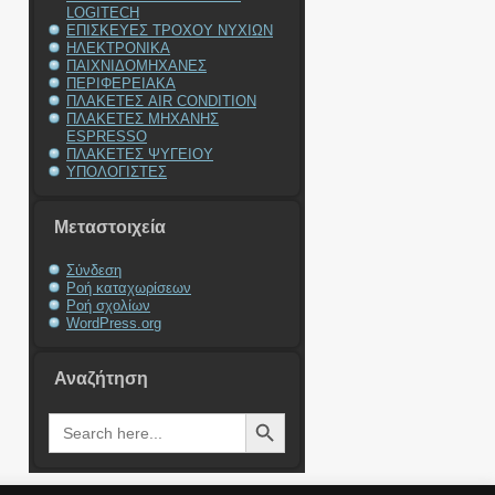
LOGITECH
ΕΠΙΣΚΕΥΕΣ ΤΡΟΧΟΥ ΝΥΧΙΩΝ
ΗΛΕΚΤΡΟΝΙΚΑ
ΠΑΙΧΝΙΔΟΜΗΧΑΝΕΣ
ΠΕΡΙΦΕΡΕΙΑΚΑ
ΠΛΑΚΕΤΕΣ AIR CONDITION
ΠΛΑΚΕΤΕΣ ΜΗΧΑΝΗΣ
ESPRESSO
ΠΛΑΚΕΤΕΣ ΨΥΓΕΙΟΥ
ΥΠΟΛΟΓΙΣΤΕΣ
Μεταστοιχεία
Σύνδεση
Ροή καταχωρίσεων
Ροή σχολίων
WordPress.org
Αναζήτηση
Search Button
Search
for: