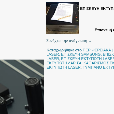
ΕΠΙΣΚΕΥΗ ΕΚΤΥΠ
Επισκευή 
Συνέχισε την ανάγνωση
→
Καταχωρήθηκε στο
ΠΕΡΙΦΕΡΕΙΑΚΑ
|
LASER
,
ΕΠΙΣΚΕΥΗ SAMSUNG
,
ΕΠΙΣ
LASER
,
ΕΠΙΣΚΕΥΗ ΕΚΤΥΠΩΤΗ LASER
ΕΚΤΥΠΩΤΗ ΛΑΡΙΣΑ
,
ΚΑΘΑΡΙΣΜΟΣ Ε
ΕΚΤΥΠΩΤΗ LASER
,
ΤΥΜΠΑΝΟ ΕΚΤΥ