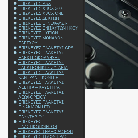
ΕΠΙΣΚΕΥΕΣ PSX
ΕΠΙΣΚΕΥΕΣ XBOX 360
ΕΠΙΣΚΕΥΕΣ XBOX ONE
ΕΠΙΣΚΕΥΕΣ ΔΕΚΤΩΝ
ΕΠΙΣΚΕΥΕΣ ΕΓΚΕΦΑΛΩΝ
ΕΠΙΣΚΕΥΕΣ ΕΝΙΣΧΥΤΩΝ ΗΧΟΥ
ΕΠΙΣΚΕΥΕΣ ΗΧΕΙΩΝ
ΕΠΙΣΚΕΥΕΣ ΜΟΝΑΔΩΝ
ΕΛΕΓΧΟΥ
ΕΠΙΣΚΕΥΕΣ ΠΛΑΚΕΤΑΣ GPS
ΕΠΙΣΚΕΥΕΣ ΠΛΑΚΕΤΑΣ
ΗΛΕΚΤΡΟΚΟΛΛΗΣΗΣ
ΕΠΙΣΚΕΥΕΣ ΠΛΑΚΕΤΑΣ
ΗΛΕΚΤΡΟΝΙΚΗΣ ΖΥΓΑΡΙΑ
ΕΠΙΣΚΕΥΕΣ ΠΛΑΚΕΤΑΣ
ΚΑΝΤΡΑΝ – ΚΟΝΤΕΡ
ΕΠΙΣΚΕΥΕΣ ΠΛΑΚΕΤΑΣ
ΛΕΒΗΤΑ – ΚΑΥΣΤΗΡΑ
ΕΠΙΣΚΕΥΕΣ ΠΛΑΚΕΤΑΣ
ΛΕΩΦΟΡΕΙΟΥ
ΕΠΙΣΚΕΥΕΣ ΠΛΑΚΕΤΑΣ
ΠΙΝΑΚΙΔΩΝ LED
ΕΠΙΣΚΕΥΕΣ ΠΛΑΚΕΤΑΣ
ΠΛΥΝΤΗΡΙΟΥ
ΕΠΙΣΚΕΥΕΣ
ΠΛΑΣΤΙΚΟΠΟΙΗΤΩΝ
ΕΠΙΣΚΕΥΕΣ ΤΗΛΕΟΡΑΣΕΩΝ
ΕΠΙΣΚΕΥΕΣ ΤΙΜΟΝΙΕΡΑΣ