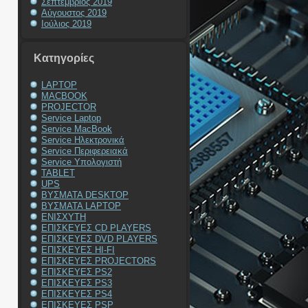
Σεπτέμβριος 2019
Αύγουστος 2019
Ιούλιος 2019
Kατηγορίες
LAPTOP
MACBOOK
PROJECTOR
Service Laptop
Service MacBook
Service Ηλεκτρονικά
Service Περιφερειακά
Service Υπολογιστή
TABLET
UPS
ΒΥΣΜΑΤΑ DESKTOP
ΒΥΣΜΑΤΑ LAPTOP
ΕΝΙΣΧΥΤΗ
ΕΠΙΣΚΕΥΕΣ CD PLAYERS
ΕΠΙΣΚΕΥΕΣ DVD PLAYERS
ΕΠΙΣΚΕΥΕΣ HI-FI
ΕΠΙΣΚΕΥΕΣ PROJECTORS
ΕΠΙΣΚΕΥΕΣ PS2
ΕΠΙΣΚΕΥΕΣ PS3
ΕΠΙΣΚΕΥΕΣ PS4
ΕΠΙΣΚΕΥΕΣ PSP