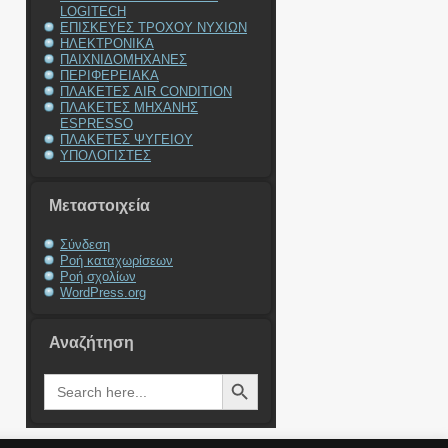
LOGITECH
ΕΠΙΣΚΕΥΕΣ ΤΡΟΧΟΥ ΝΥΧΙΩΝ
ΗΛΕΚΤΡΟΝΙΚΑ
ΠΑΙΧΝΙΔΟΜΗΧΑΝΕΣ
ΠΕΡΙΦΕΡΕΙΑΚΑ
ΠΛΑΚΕΤΕΣ AIR CONDITION
ΠΛΑΚΕΤΕΣ ΜΗΧΑΝΗΣ
ESPRESSO
ΠΛΑΚΕΤΕΣ ΨΥΓΕΙΟΥ
ΥΠΟΛΟΓΙΣΤΕΣ
Μεταστοιχεία
Σύνδεση
Ροή καταχωρίσεων
Ροή σχολίων
WordPress.org
Αναζήτηση
Search Button
Search
for: