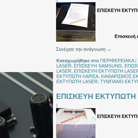
ΕΠΙΣΚΕΥΗ ΕΚΤΥΠ
Επισκευή 
Συνέχισε την ανάγνωση
→
Καταχωρήθηκε στο
ΠΕΡΙΦΕΡΕΙΑΚΑ
|
LASER
,
ΕΠΙΣΚΕΥΗ SAMSUNG
,
ΕΠΙΣ
LASER
,
ΕΠΙΣΚΕΥΗ ΕΚΤΥΠΩΤΗ LASER
ΕΚΤΥΠΩΤΗ ΛΑΡΙΣΑ
,
ΚΑΘΑΡΙΣΜΟΣ Ε
ΕΚΤΥΠΩΤΗ LASER
,
ΤΥΜΠΑΝΟ ΕΚΤΥ
ΕΠΙΣΚΕΥΗ ΕΚΤΥΠΩΤΗ 
|
ΕΠΙΣΚΕΥΗ ΕΚΤΥΠ