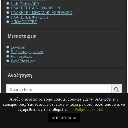
ΠΕΡΙΦΕΡΕΙΑΚΑ
ΠΛΑΚΕΤΕΣ AIR CONDITION
ΠΛΑΚΕΤΕΣ ΜΗΧΑΝΗΣ ESPRESSO
ΠΛΑΚΕΤΕΣ ΨΥΓΕΙΟΥ
ΥΠΟΛΟΓΙΣΤΕΣ
Μεταστοιχεία
Σύνδεση
Ροή καταχωρίσεων
Ροή σχολίων
WordPress.org
Αναζήτηση
Search Button
Search
for:
Αυτός ο ιστότοπος χρησιμοποιεί cookies για να βελτιώσει την
εμπειρία σας. Υποθέτουμε ότι είστε εντάξει με αυτό, αλλά μπορείτε να
εξαιρεθείτε αν το επιθυμείτε.
Ρυθμίσεις cookie
Service Υπολογιστή
Service Laptop
Service Macbook
Service Περιφερειακά
Service
Παιχνιδομηχανές
Service Ηλεκτρονικά
ΑΠΟΔΕΧΟΜΑΙ
Copyright © 2008 - 2026
Tech-Team
All rights reserved.
.