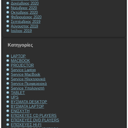
Δεκέμβριος 2020
Νοέμβριος 2020
Οκτώβριος 2020
Φεβρουάριος 2020
Σεπτέμβριος 2019
Αύγουστος 2019
Ιούλιος 2019
Kατηγορίες
LAPTOP
MACBOOK
PROJECTOR
Service Laptop
Service MacBook
Service Ηλεκτρονικά
Service Περιφερειακά
Service Υπολογιστή
TABLET
UPS
ΒΥΣΜΑΤΑ DESKTOP
ΒΥΣΜΑΤΑ LAPTOP
ΕΝΙΣΧΥΤΗ
ΕΠΙΣΚΕΥΕΣ CD PLAYERS
ΕΠΙΣΚΕΥΕΣ DVD PLAYERS
ΕΠΙΣΚΕΥΕΣ HI-FI