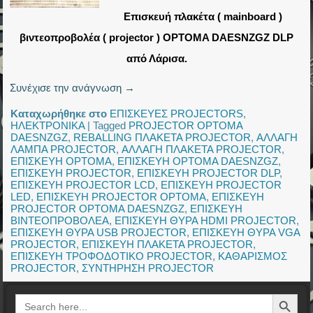
Επισκευή πλακέτα ( mainboard )
βιντεοπροβολέα ( projector ) OPTOMA DAESNZGZ DLP
από Λάρισα.
Συνέχισε την ανάγνωση
→
Καταχωρήθηκε στο
ΕΠΙΣΚΕΥΕΣ PROJECTORS
,
ΗΛΕΚΤΡΟΝΙΚΑ
|
Tagged
PROJECTOR OPTOMA
DAESNZGZ
,
REBALLING ΠΛΑΚΕΤΑ PROJECTOR
,
ΑΛΛΑΓΗ
ΛΑΜΠΑ PROJECTOR
,
ΑΛΛΑΓΗ ΠΛΑΚΕΤΑ PROJECTOR
,
ΕΠΙΣΚΕΥΗ OPTOMA
,
ΕΠΙΣΚΕΥΗ OPTOMA DAESNZGZ
,
ΕΠΙΣΚΕΥΗ PROJECTOR
,
ΕΠΙΣΚΕΥΗ PROJECTOR DLP
,
ΕΠΙΣΚΕΥΗ PROJECTOR LCD
,
ΕΠΙΣΚΕΥΗ PROJECTOR
LED
,
ΕΠΙΣΚΕΥΗ PROJECTOR OPTOMA
,
ΕΠΙΣΚΕΥΗ
PROJECTOR OPTOMA DAESNZGZ
,
ΕΠΙΣΚΕΥΗ
ΒΙΝΤΕΟΠΡΟΒΟΛΕΑ
,
ΕΠΙΣΚΕΥΗ ΘΥΡΑ HDMI PROJECTOR
,
ΕΠΙΣΚΕΥΗ ΘΥΡΑ USB PROJECTOR
,
ΕΠΙΣΚΕΥΗ ΘΥΡΑ VGA
PROJECTOR
,
ΕΠΙΣΚΕΥΗ ΠΛΑΚΕΤΑ PROJECTOR
,
ΕΠΙΣΚΕΥΗ ΤΡΟΦΟΔΟΤΙΚΟ PROJECTOR
,
ΚΑΘΑΡΙΣΜΟΣ
PROJECTOR
,
ΣΥΝΤΗΡΗΣΗ PROJECTOR
Search Button
Search
for: